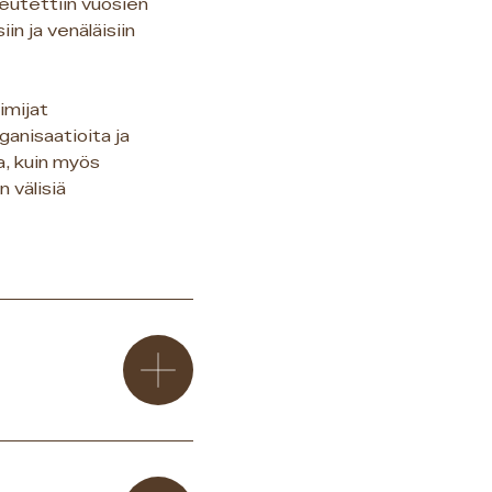
eutettiin vuosien
in ja venäläisiin
imijat
anisaatioita ja
a, kuin myös
 välisiä