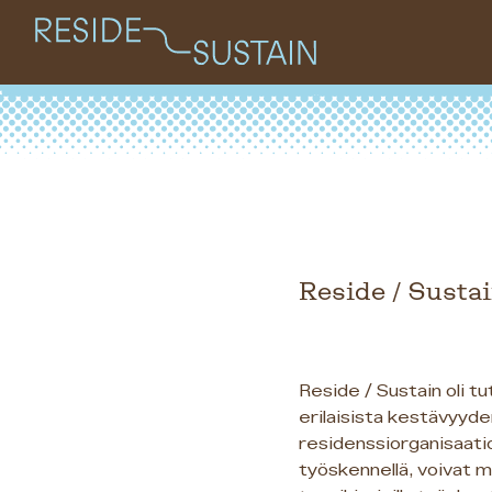
Reside / Susta
Reside / Sustain oli t
erilaisista kestävyyde
residenssiorganisaatiot
työskennellä, voivat m