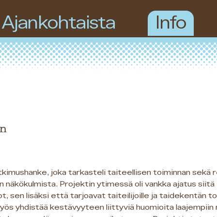
Ajankohtaista
Info
in
utkimushanke, joka tarkasteli taiteellisen toiminnan sekä 
n näkökulmista. Projektin ytimessä oli vankka ajatus siitä
, sen lisäksi että tarjoavat taiteilijoille ja taidekentän to
yös yhdistää kestävyyteen liittyviä huomioita laajempiin 