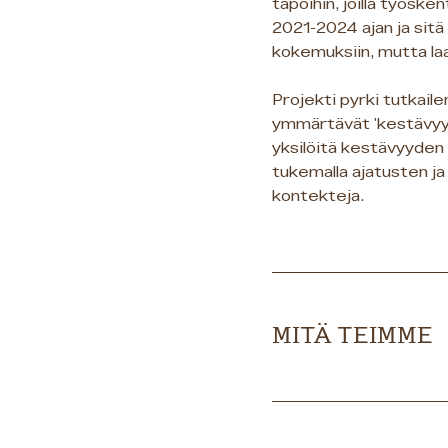
tapoihin, joilla työs
2021-2024 ajan ja sitä 
kokemuksiin, mutta la
Projekti pyrki tutkaile
ymmärtävät 'kestävyyd
yksilöitä kestävyyden 
tukemalla ajatusten ja
kontekteja.
MITÄ TEIMME