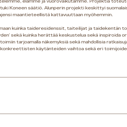
kentelemme, elämme ja vuorovaikutamme. Projektia toteut
tuki Koneen säätiö. Alunperin projekti keskittyi suomalaisi
ajensi maantieteellistä kattavuuttaan myöhemmin.
maan kuinka taideresidenssit, taiteilijat ja taidekentän to
en' sekä kuinka herättää keskustelua sekä inspiroida org
toimiin tarjoamalla näkemyksiä sekä mahdollisia ratkaisuj
 konkreettisten käytänteiden vaihtoa sekä eri toimijoiden