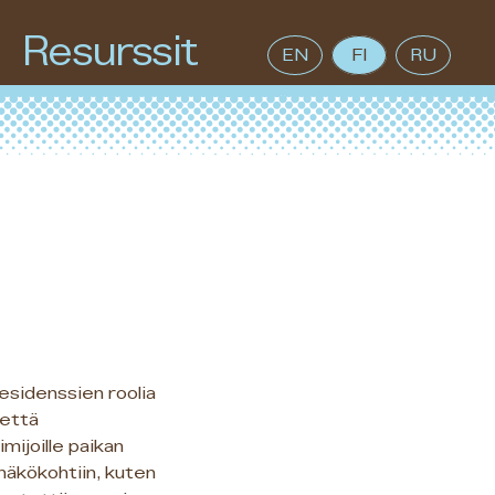
Resurssit
EN
FI
RU
residenssien roolia
 että
imijoille paikan
näkökohtiin, kuten