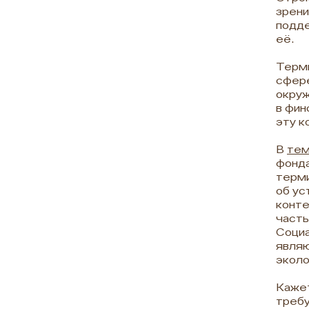
зрени
подде
её.
Терми
сфере
окруж
в фин
эту к
В
тем
фонда
терми
об ус
конте
часть
Социа
являю
эколо
Кажет
требу