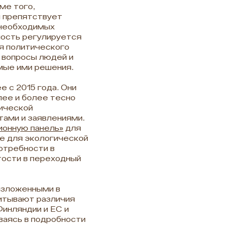
ме того,
и препятствует
 необходимых
ность регулируется
ия политического
е вопросы людей и
емые ими решения.
 с 2015 года. Они
лее и более тесно
ической
тами и заявлениями.
ионную панель»
для
е для экологической
отребности в
тости в переходный
изложенными в
читывают различия
инляндии и ЕС и
ваясь в подробности