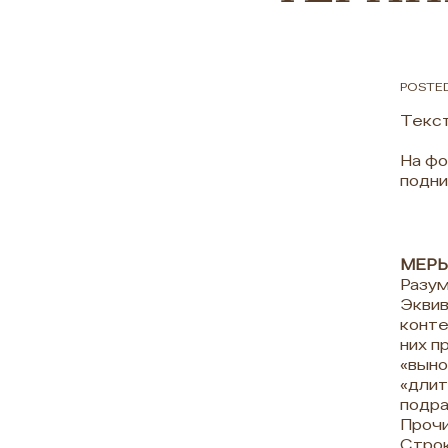
POSTED
Текст
На фо
подни
МЕРЫ
Разум
Эквив
конте
них п
«выно
«длит
подра
Прочи
Строк