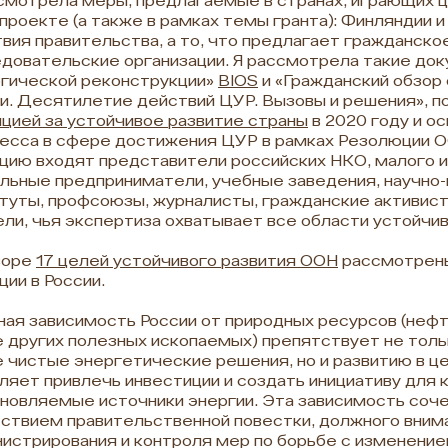
смотрела меры, предлагаемые в странах, играющих ц
проекте (а также в рамках темы гранта): Финляндии и 
вия правительства, а то, что предлагает гражданско
довательские организации. Я рассмотрела такие док
гической реконструкции»
BIOS
и «Гражданский обзор 
и. Десятилетие действий ЦУР. Вызовы и решения», 
цией за устойчивое развитие страны
в 2020 году и ос
есса в сфере достижения ЦУР в рамках Резолюции ОО
цию входят представители российских НКО, малого и
льные предприниматели, учебные заведения, научно
туты, профсоюзы, журналисты, гражданские активис
ли, чья экспертиза охватывает все области устойчив
зоре
17 целей устойчивого развития ООН
рассмотрены
ции в России.
ая зависимость России от природных ресурсов (нефти
 других полезных ископаемых) препятствует не толь
 чистые энергетические решения, но и развитию в цел
ляет привлечь инвестиции и создать инициативу для 
новляемые источники энергии. Эта зависимость соч
ствием правительственной повестки, должного вним
истрирования и контроля мер по борьбе с изменением