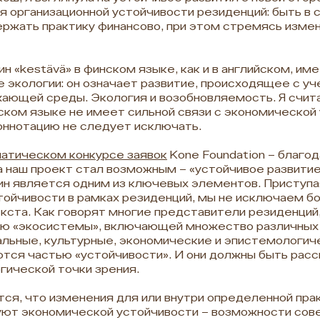
я организационной устойчивости резиденций: быть в 
ржать практику финансово, при этом стремясь измен
н «kestävä» в финском языке, как и в английском, им
 экологии: он означает развитие, происходящее с у
ающей среды. Экология и возобновляемость. Я счит
ском языке не имеет сильной связи с экономической
оннотацию не следует исключать.
атическом конкурсе заявок
Kone Foundation – благод
 наш проект стал возможным – «устойчивое развитие
н является одним из ключевых элементов. Приступая
тойчивости в рамках резиденций, мы не исключаем б
кста. Как говорят многие представители резиденций
ю «экосистемы», включающей множество различных 
льные, культурные, экономические и эпистемологи
тся частью «устойчивости». И они должны быть рас
гической точки зрения.
ся, что изменения для или внутри определенной пра
ют экономической устойчивости – возможности сов