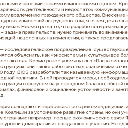
льными и экономическими изменениями в целом. Кро
зрачность деятельности и недостаток коммуникаци
ому вовлечению гражданского общества. Внесение
дурных изменений затруднено тем, что вся деятель
ху вниз». Несмотря на то, что разработка и реализац
 – задача правительств, нужно принимать во внимани
изаций, нацеленных на изменения, а также предлага
— исследовательское подразделение, существующее
ятся объяснить, как «экосистемы и культуры все бо
летаются». Кроме ранее упомянутого «Плана эколог
струкции», они также работают над различными отче
0 году BIOS разработали так называемую
«информац
одной политики. В ней приводятся меры, необходимы
струкции с фокусом на углеродном балансе, общей п
иалах, финансовой и социальной устойчивости и заня
д.
еры совпадают и пересекаются с рекомендациями, 
е Коалиции за устойчивое развитие страны, но они у
 странами: например, тесные экономические связи Ф
е уровни демократии и гражданского участия. Не вда