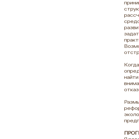
прини
струк
рассч
средс
разви
задат
практ
Возмо
отстр
Когда
опред
найти
внима
отказ
Размы
рефор
эколо
предп
ПРО