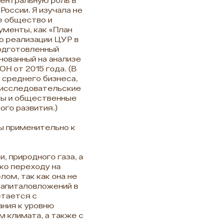
ентральную роль в
России. Я изучала не
е общество и
ументы, как «План
о реализации ЦУР в
подготовленный
нованный на анализе
Н от 2015 года. (В
 среднего бизнеса,
-исследовательские
ты и общественные
ого развития.)
 применительно к
, природного газа, а
ко переходу на
ом, так как она не
капиталовложений в
етается с
ания к уровню
 климата, а также с