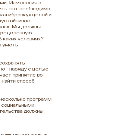
ми. Изменения в
ить его, необходимо
калибровку» целей и
«устойчивое
слах. Мы должны
определенную
В каких условиях?
ы уметь
 сохранять
о - наряду с целью
ачает принятие во
 найти способ
 несколько программ
с социальными,
ительства должны