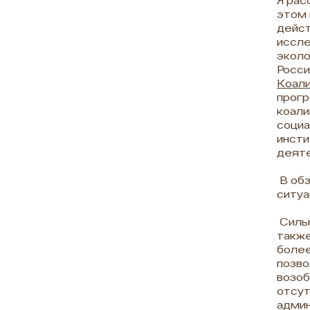
Я рас
этом 
дейст
иссле
эколо
Росси
Коали
прогр
коали
социа
инсти
деяте
В об
ситуа
Сильн
также
более
позво
возоб
отсут
админ