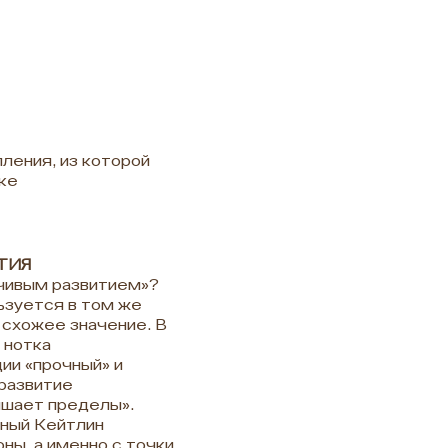
ления, из которой
ке
ТИЯ
йчивым развитием»?
льзуется в том же
 схожее значение. В
 нотка
ии «прочный» и
 развитие
ышает пределы».
нный Кейтлин
ны, а именно с точки