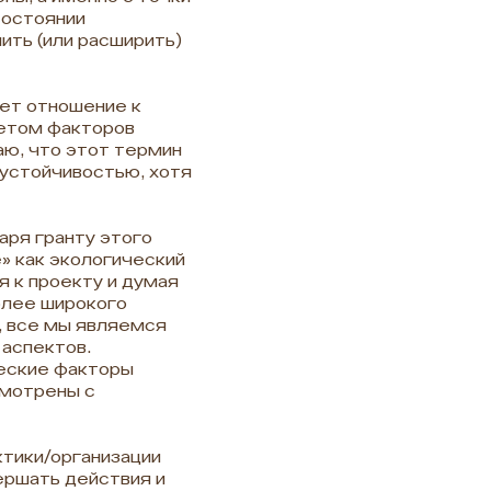
состоянии
ить (или расширить)
еет отношение к
четом факторов
аю, что этот термин
 устойчивостью, хотя
аря гранту этого
» как экологический
 к проекту и думая
олее широкого
, все мы являемся
аспектов.
ческие факторы
смотрены с
ктики/организации
ершать действия и