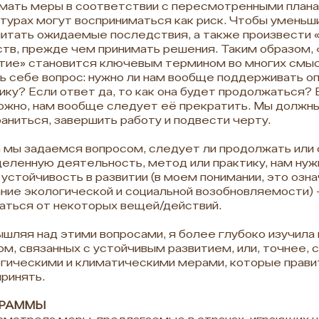
мать меры в соответствии с пересмотренными плана
турах могут восприниматься как риск. Чтобы уменьш
итать ожидаемые последствия, а также произвести «
тв, прежде чем принимать решения. Таким образом, 
тие» становится ключевым термином во многих смы
ь себе вопрос: нужно ли нам вообще поддерживать 
ику? Если ответ да, то как она будет продолжаться? 
жно, нам вообще следует её прекратить. Мы должн
аниться, завершить работу и подвести черту.
 мы задаемся вопросом, следует ли продолжать или
еленную деятельность, метод или практику, нам нужн
 устойчивость в развитии (в моем понимании, это озн
ние экологической и социальной возобновляемости) -
аться от некоторых вещей/действий.
шляя над этими вопросами, я более глубоко изучила
м, связанных с устойчивым развитием, или, точнее, 
гическими и климатическими мерами, которые прав
ринять.
ГРАММЫ