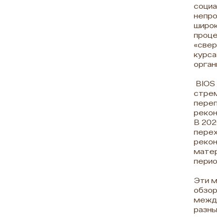
социа
непро
широк
проце
«свер
курса
орган
BIOS 
стрем
переп
рекон
В 202
перех
рекон
матер
перио
Эти м
обзор
между
разны