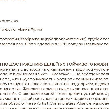
 19.02.2022
 и фото: Миина Хуяла
тографии изображена (предположительно) труба отоп
мается пар. Фото сделано в 2019 году во Владивосто
 ПО ДОСТИЖЕНИЮ ЦЕЛЕЙ УСТОЙЧИВОГО РАЗВИ
но начать с вопроса, что мы имеем в виду под «усто
алент в финском языке – «kestävä» – не всегда испо
ксте, что и «устойчивость», хотя эти термины имеют
рисутствует оттенок постоянства, поддержки, и даже
сливости». Финский термин также включает коннотац
ельный». С экономической точки зрения, устойчивое
зумевает такой рост, при котором человек не «прев
тав обзор отчета Artist Communities Alliance, написа
ош, я взглянула на устойчивое развития с новой сторо