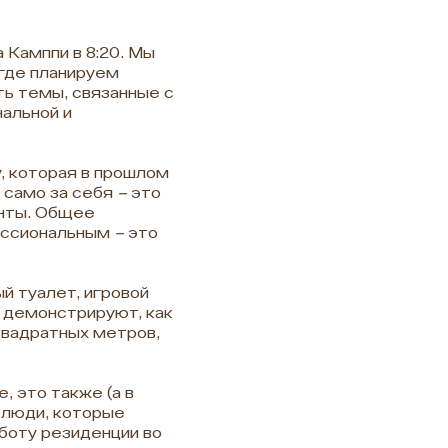
 Камппи в 8:20. Мы
 где планируем
ь темы, связанные с
альной и
у, которая в прошлом
о само за себя
–
это
енты. Общее
фессиональным
–
это
й туалет, игровой
 демонстрируют, как
квадратных метров,
 это также (а в
 люди, которые
боту резиденции во