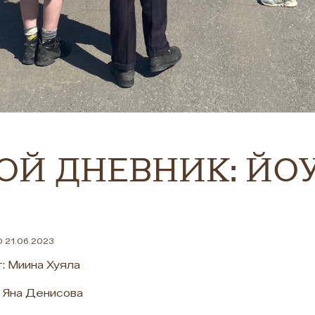
ОЙ ДНЕВНИК: ЙО
 21.06.2023
: Миина Хуяла
 Яна Денисова