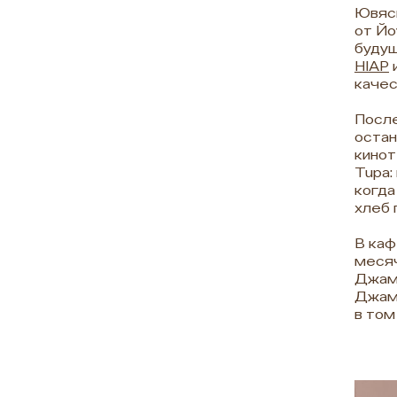
Ювяск
от Йо
будущ
HIAP
качес
После
остан
кинот
Tupa:
когда
хлеб 
В каф
меся
Джамс
Джамс
в том