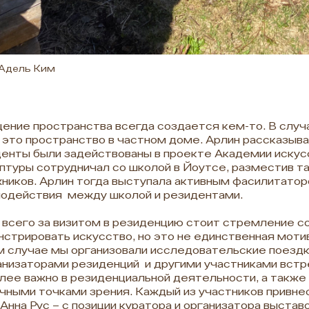
 Адель Ким
ние пространства всегда создается кем-то. В слу
 это пространство в частном доме. Арлин рассказыва
енты были задействованы в проекте Академии искус
птуры сотрудничал со школой в Йоутсе, разместив т
ников. Арлин тогда выступала активным фасилитато
одействия между школой и резидентами.
всего за визитом в резиденцию стоит стремление со
стрировать искусство, но это не единственная мотив
 случае мы организовали исследовательские поездк
анизаторами резиденций и другими участниками встре
лее важно в резиденциальной деятельности, а также
чными точками зрения. Каждый из участников привне
 Анна Рус – с позиции куратора и организатора выстав