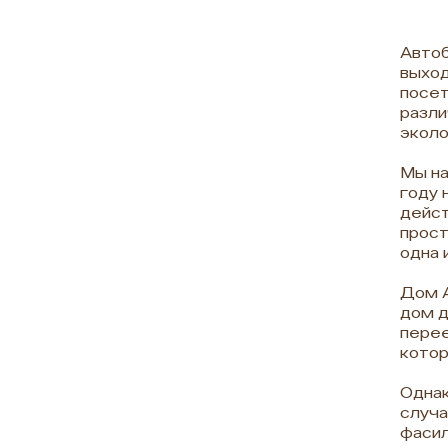
Автоб
выход
посет
разли
эколо
Мы на
году 
дейст
прост
одна 
Дом А
дом д
перее
котор
Одна
случа
фасил