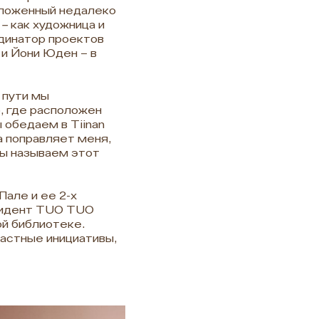
оложенный недалеко
–
как художница и
рдинатор проектов
 и Йони Юден – в
 пути мы
 где расположен
 обедаем в Tiinan
а поправляет меня,
мы называем этот
але и ее 2-х
зидент TUO TUO
й библиотеке.
частные инициативы,