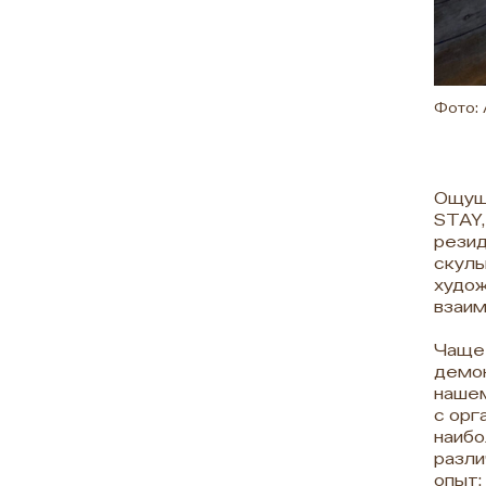
Фото:
Ощуще
STAY,
резид
скуль
худож
взаим
Чаще 
демон
нашем
с орг
наибо
разли
опыт: