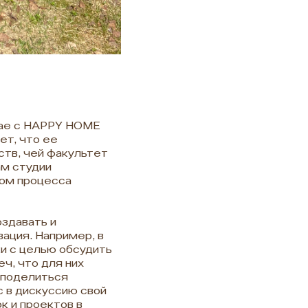
чае с HAPPY HOME
ет, что ее
ств, чей факультет
ам студии
ром процесса
здавать и
ация. Например, в
и с целью обсудить
ч, что для них
 поделиться
с в дискуссию свой
ок и проектов в