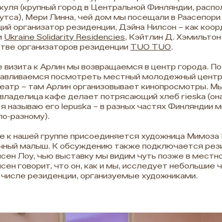
уля (крупный город в Центральной Финляндии, расп
утса), Мери Линна, чей дом мы посещали в Раасепори­
ий организатор резиденции, Дэйна Нилсон – как коо
и
Ukraine Solidarity Residencies
, Кэйтлин Д. Хэмильтон
тве организаторов резиденции
TUO TUO
.
 визита к Арлин мы возвращаемся в центр города. По
авливаемся посмотреть местный молодежный центр,
еатр – там Арлин организовывает кинопросмотры. Мы
 владелица кафе делает потрясающий хлеб rieska (он
 я называю его lepuska – в разных частях Финляндии 
по-разному).
е к нашей группе присоединяется художница Мимоза П
чный малыш. К обсуждению также подключается ре
ен Лоу, чью выставку мы видим чуть позже в местно
ен говорит, что он, как и мы, исследует небольшие 
 числе резиденции, организуемые художниками.