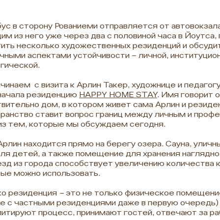
ус в сторону Рованиеми отправляется от автовокзала
им из него уже через два с половиной часа в Йоутса,
ить несколько художественных резиденций и обсудит
чными аспектами устойчивости – личной, институцион
гической.
чинаем с визита к Арлин Такер, художнице и педагог
начала резиденцию
HAPPY HOME STAY
. Имя говорит 
вительно дом, в котором живет сама Арлин и резид
ранство ставит вопрос границ между личным и про
из тем, которые мы обсуждаем сегодня.
рлин находится прямо на берегу озера. Сауна, уличны
ля детей, а также помещение для хранения наглядно
зд из города способствует увеличению количества 
ые можно использовать.
ко резиденция
–
это не только физическое помещение,
е с частными резиденциями даже в первую очередь)
итируют процесс, принимают гостей, отвечают за ра