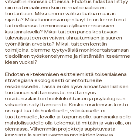
vitsailtiin monissa otteissa. Ehdotus hidastaa liittyy
niin materiaaliseen kuin ei -materiaaliseen
tuotantoon. Miksi emme valitse laatua määrän
sijasta? Miksi luonnonvarojen käyttö on korostunut
taiteellisessa toiminnassa älyllisen resurssien
kustannuksella? Miksi taiteen panos kestävään
tulevaisuuteen on vaivan, uhrautumisen ja suuren
työmäärän arvoista? Miksi, taiteen kentän
toimijoina, olemme tyytyväisiä moninkertaistamaan
tiedollinen työskentelymme ja riistämään itseämme
idean vuoksi?
Ehdotan ei-tekemisen esittelemistä toisenlaisena
strategiana ekologisesti orientoituneille
residensseille. Tässä ei ole kyse ainoastaan liiallisen
tuotannon välttämisestä, mutta myös
residenssiläisten henkilökohtaisen ja psykologisen
vakauden säilyttämisestä. Koska residenssin kesto
on rajattua tila huolelliselle, väliaikaiselle ei-
tuottamiselle, levolle ja toipumiselle, samanaikaiselle
mahdollisuudelle olla tekemättä mitään ja vain olla, on
olemassa. Vähemmän projekteja supistuvasta
kasvusta ja supistuvampaa projektien kasvua.