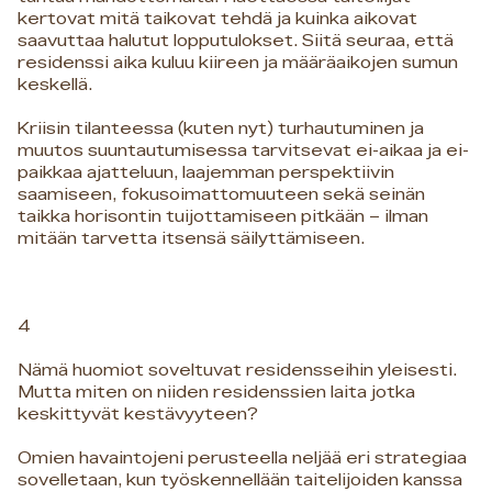
kertovat mitä taikovat tehdä ja kuinka aikovat
saavuttaa halutut lopputulokset. Siitä seuraa, että
residenssi aika kuluu kiireen ja määräaikojen sumun
keskellä.
Kriisin tilanteessa (kuten nyt) turhautuminen ja
muutos suuntautumisessa tarvitsevat ei-aikaa ja ei-
paikkaa ajatteluun, laajemman perspektiivin
saamiseen, fokusoimattomuuteen sekä seinän
taikka horisontin tuijottamiseen pitkään – ilman
mitään tarvetta itsensä säilyttämiseen.
4
Nämä huomiot soveltuvat residensseihin yleisesti.
Mutta miten on niiden residenssien laita jotka
keskittyvät kestävyyteen?
Omien havaintojeni perusteella neljää eri strategiaa
sovelletaan, kun työskennellään taitelijoiden kanssa