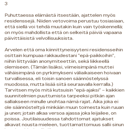
3
Puhuttaessa elämästä itsestään, ajattelen myös
residenssejä. Niiden vetovoima perustuu tosiasiaan,
että siellä voi tehdä muutakin kuin vain työskennellä;
on myös mahdollista että on selkeitä päiviä vapaana
päivittäisistä velvollisuuksista.
Arvelen että oma kiinnittyneisyyteni residensseihin
osittain kumpuaa rakkaudestani ”epä-paikkoihin”,
niihin liittyvään anonymiteettiin, sekä liikkeellä
olemiseen. (Tämän lisäksi, viimeisimpänä muttei
vähäisimpänä on pyrkimykseni väliaikaiseen hoivaan
turvallisessa, eli toisin sanoen säännöstelyssä
muodossa, mutta lisää siitä seuraavalla kerralla.)
Tarvitsen myös mitä kutsuisin ”epä-ajaksi” – kaikkien
suunnitelmien puuttumista tarpeeksi pitkän ajan
salliakseen minulle unohtaa nämä rajat. Aika joka ei
ole säännösteltyä minkään muun toimesta kuin ruuan
ja unen; jotain alkaa versoa ajassa joka leijailee, on
poissa. Joutilaisuudessa tahdottomat ajatukset
alkavat nousta mieleen, tuottamattomuus sallii sinun