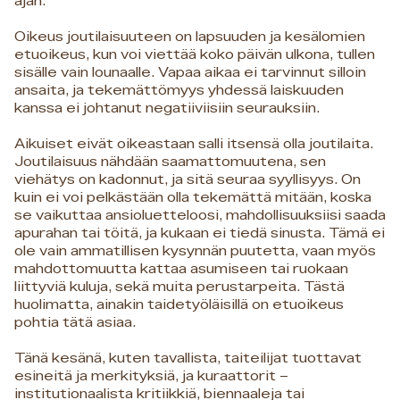
ajan.
Oikeus joutilaisuuteen on lapsuuden ja kesälomien
etuoikeus, kun voi viettää koko päivän ulkona, tullen
sisälle vain lounaalle. Vapaa aikaa ei tarvinnut silloin
ansaita, ja tekemättömyys yhdessä laiskuuden
kanssa ei johtanut negatiiviisiin seurauksiin.
Aikuiset eivät oikeastaan salli itsensä olla joutilaita.
Joutilaisuus nähdään saamattomuutena, sen
viehätys on kadonnut, ja sitä seuraa syyllisyys. On
kuin ei voi pelkästään olla tekemättä mitään, koska
se vaikuttaa ansioluetteloosi, mahdollisuuksiisi saada
apurahan tai töitä, ja kukaan ei tiedä sinusta. Tämä ei
ole vain ammatillisen kysynnän puutetta, vaan myös
mahdottomuutta kattaa asumiseen tai ruokaan
liittyviä kuluja, sekä muita perustarpeita. Tästä
huolimatta, ainakin taidetyöläisillä on etuoikeus
pohtia tätä asiaa.
Tänä kesänä, kuten tavallista, taiteilijat tuottavat
esineitä ja merkityksiä, ja kuraattorit –
institutionaalista kritiikkiä, biennaaleja tai