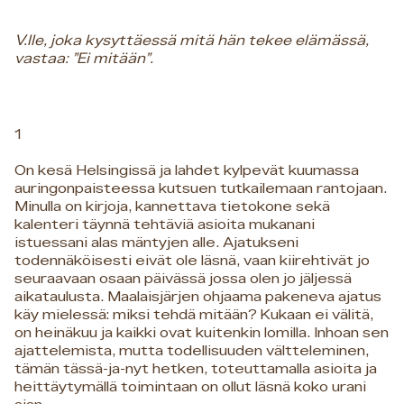
V.lle, joka kysyttäessä mitä hän tekee elämässä,
vastaa: ”Ei mitään”.
1
On kesä Helsingissä ja lahdet kylpevät kuumassa
auringonpaisteessa kutsuen tutkailemaan rantojaan.
Minulla on kirjoja, kannettava tietokone sekä
kalenteri täynnä tehtäviä asioita mukanani
istuessani alas mäntyjen alle. Ajatukseni
todennäköisesti eivät ole läsnä, vaan kiirehtivät jo
seuraavaan osaan päivässä jossa olen jo jäljessä
aikataulusta. Maalaisjärjen ohjaama pakeneva ajatus
käy mielessä: miksi tehdä mitään? Kukaan ei välitä,
on heinäkuu ja kaikki ovat kuitenkin lomilla. Inhoan sen
ajattelemista, mutta todellisuuden vältteleminen,
tämän tässä-ja-nyt hetken, toteuttamalla asioita ja
heittäytymällä toimintaan on ollut läsnä koko urani