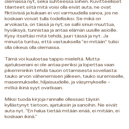
olemassa nyt, sekä suhteessa siihen. Kuvitteelliset
tilanteet siitä mitä voisi olla eivät auta, ne ovat
fiktiivisiä ja kukaan ei voi varmuudella sanoa, jos ne
koskaan voivat tulla todellisiksi. Se mikä on
arvokasta, on tässä ja nyt; se sallii sinun muuttua,
hyväksyä, tunnistaa ja antaa elämän uusille asioille.
Kysy itseltäsi mitä tehdä, juuri tässä ja nyt. Ja
minusta tuntuu, että vastauksella ”ei-mitään” tulisi
olla oikeus olla olemassa.
Tämä voi kuulostaa tappio mieleltä. Mutta
ajatuksenani ei ole antaa periksi ja lopettaa vaan
pikemminkin tehdä tauon ottamisesta soveliasta:
tauko arvon vähenemisen jälkeen, tauko suremiselle,
masennukselle, hiljaisuudelle, ja väsymykselle –
mitkä ikinä syyt ovatkaan.
Miksi tuoda kirjoja rannalle ollessasi täysin
kyllästynyt tietoon, ajatuksiin ja sanoihin. Ne eivät
auta nyt. ”En halua tietää mitään enää, ei mitään, ei
koskaan ikinä.”