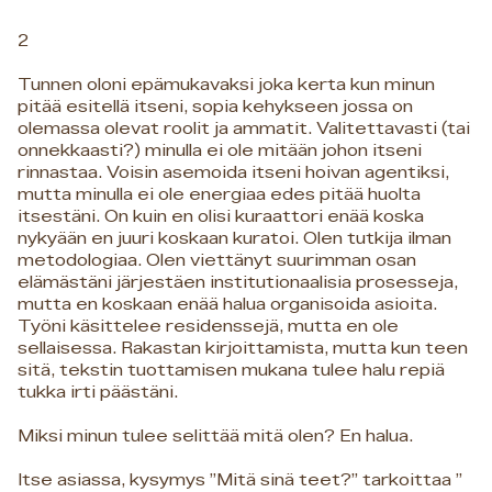
2
Tunnen oloni epämukavaksi joka kerta kun minun
pitää esitellä itseni, sopia kehykseen jossa on
olemassa olevat roolit ja ammatit. Valitettavasti (tai
onnekkaasti?) minulla ei ole mitään johon itseni
rinnastaa. Voisin asemoida itseni hoivan agentiksi,
mutta minulla ei ole energiaa edes pitää huolta
itsestäni. On kuin en olisi kuraattori enää koska
nykyään en juuri koskaan kuratoi. Olen tutkija ilman
metodologiaa. Olen viettänyt suurimman osan
elämästäni järjestäen institutionaalisia prosesseja,
mutta en koskaan enää halua organisoida asioita.
Työni käsittelee residenssejä, mutta en ole
sellaisessa. Rakastan kirjoittamista, mutta kun teen
sitä, tekstin tuottamisen mukana tulee halu repiä
tukka irti päästäni.
Miksi minun tulee selittää mitä olen? En halua.
Itse asiassa, kysymys ”Mitä sinä teet?” tarkoittaa ”