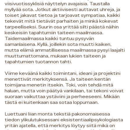
viisivuotissyklisiä näyttelyn avajaisia. Taustalla
myllyää sota. Jotkut aktiivisesti auttavat uhreja, ja
toiset jakavat tietoa ja tarjoavat sympatiaa, kaikki
tekevät mitä tietävät parhaiten ja minkä kokevat
tarpeelliseksi. Suurin osa yrittää silti päästä näihin
keskeisiin tapahtumiin taiteen maailmassa.
Taidemaailmassa kaikki tuntuu pysyvän
samanlaisena. Kyllä, joillekin sota muutti kaiken,
mutta elämä ammatillisessa maailmassa pysyi laajalti
muuttumattomana, mukaan lukien taiteen ja
tapahtumien tuotannon tahti.
Viime keväänä kaikki toimintani, ideani ja projektini
menettivät merkityksensä. Ja taiteen kentän
toimijana menetin itsekin. Toki, voin tehdä mitä
haluan, mutta voin päätyä vankilaan, tai tekoni voivat
suoraan vaikuttaa ystäviini ja perheeseeni. Mikään
tästä ei kuitenkaan saa sotaa loppumaan.
Luettuani liian monta tekstiä pakonomaisessa
tiedon ylikulutuksessani eksistentiaalipsykologiasta
yritän ajatella, että merkitys löytyy siitä mikä on