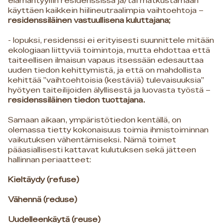
elämäntyyliin residenssissä ja/tai matkustamaan
käyttäen kaikkein hiilineutraalimpia vaihtoehtoja –
residenssiläinen vastuullisena kuluttajana;
- lopuksi, residenssi ei erityisesti suunnittele mitään
ekologiaan liittyviä toimintoja, mutta ehdottaa että
taiteellisen ilmaisun vapaus itsessään edesauttaa
uuden tiedon kehittymistä, ja että on mahdollista
kehittää ”vaihtoehtoisia (kestäviä) tulevaisuuksia”
hyötyen taiteilijoiden älyllisestä ja luovasta työstä –
residenssiläinen tiedon tuottajana.
Samaan aikaan, ympäristötiedon kentällä, on
olemassa tietty kokonaisuus toimia ihmistoiminnan
vaikutuksen vähentämiseksi. Nämä toimet
pääasiallisesti kattavat kulutuksen sekä jätteen
hallinnan periaatteet:
Kieltäydy (refuse)
Vähennä (reduse)
Uudelleenkäytä (reuse)