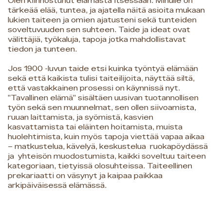
Olen kiinnostunut elämästä itsessään. Minulle on
tärkeää elää, tuntea, ja ajatella näitä asioita mukaan
lukien taiteen ja omien ajatusteni sekä tunteiden
soveltuvuuden sen suhteen. Taide ja ideat ovat
välittäjiä, työkaluja, tapoja jotka mahdollistavat
tiedon ja tunteen.
Jos 1900 -luvun taide etsi kuinka työntyä elämään
sekä että kaikista tulisi taiteilijoita, näyttää siltä,
että vastakkainen prosessi on käynnissä nyt.
”Tavallinen elämä” sisältäen uusivan tuotannollisen
työn sekä sen muunnelmat, sen ollen siivoamista,
ruuan laittamista, ja syömistä, kasvien
kasvattamista tai eläinten hoitamista, muista
huolehtimista, kuin myös tapoja viettää vapaa aikaa
– matkustelua, kävelyä, keskustelua ruokapöydässä
ja yhteisön muodostumista, kaikki soveltuu taiteen
kategoriaan, tietyissä olosuhteissa. Taiteellinen
prekariaatti on väsynyt ja kaipaa paikkaa
arkipäiväisessä elämässä.