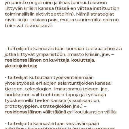
ympäristö ongelmien ja ilmastonmuutokseen
liittyvän kriisin kanssa (tässä en viittaa instituution
toiminnallisiin aktiviteetteihin). Nämä strategiat
eivät sulje toisiaan pois, mutta suurimmilta osin ne
toimivat itsenäisesti:
- taiteilijoita kannustetaan luomaan teoksia aiheista
jotka liittyvät ympäristöön, ilmasto kriisiin, jne. –
residenssiläinen on kuvittaja, kouluttaja,
yleistajuistaja;
- taiteilijat kutsutaan työskentelemään
yhteistyössä eri alojen asiantuntijoiden kanssa:
tieteen, teknologian, ilmastonmuutoksen, jne.
luodakseen vaihtoehtoisia tapoja ja työkaluja
työskennellä tiedon kanssa (visualisaation,
prototyyppien, strategioiden jne.) –
residenssiläinen välittäjänä
eri koulukuntien välillä;
- taiteilijoita kannustetaan kestävämpään