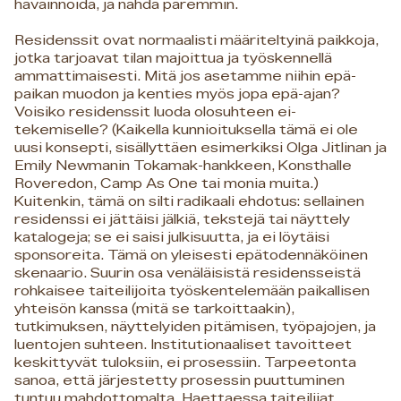
havainnoida, ja nähdä paremmin.
Residenssit ovat normaalisti määriteltyinä paikkoja,
jotka tarjoavat tilan majoittua ja työskennellä
ammattimaisesti. Mitä jos asetamme niihin epä-
paikan muodon ja kenties myös jopa epä-ajan?
Voisiko residenssit luoda olosuhteen ei-
tekemiselle? (Kaikella kunnioituksella tämä ei ole
uusi konsepti, sisällyttäen esimerkiksi Olga Jitlinan ja
Emily Newmanin Tokamak-hankkeen, Konsthalle
Roveredon, Camp As One tai monia muita.)
Kuitenkin, tämä on silti radikaali ehdotus: sellainen
residenssi ei jättäisi jälkiä, tekstejä tai näyttely
katalogeja; se ei saisi julkisuutta, ja ei löytäisi
sponsoreita. Tämä on yleisesti epätodennäköinen
skenaario. Suurin osa venäläisistä residensseistä
rohkaisee taiteilijoita työskentelemään paikallisen
yhteisön kanssa (mitä se tarkoittaakin),
tutkimuksen, näyttelyiden pitämisen, työpajojen, ja
luentojen suhteen. Institutionaaliset tavoitteet
keskittyvät tuloksiin, ei prosessiin. Tarpeetonta
sanoa, että järjestetty prosessin puuttuminen
tuntuu mahdottomalta. Haettaessa taiteilijat