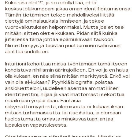
Kuka sinä olet?”, ja se edellyttää, että
keskustelukumppani jakaa oman identifioitumisensa.
Tämän tietäminen tekee mahdolliseksi liittää
tiettyjä ominaisuuksia ihmiseen, ja tekee
vuorovaikutuksen helpommaksi. Mutta jos et tee
mitään, sitten olet ei-kukaan. Pidän siitä kuinka
jutellessa tämä johtaa epämukavaan taukoon.
Nimettömyys ja taustan puuttuminen sallii sinun
aloittaa uudelleen.
Intuitioni kehoittaa minua työntämään tämä itseen
kohdistuva nihilismin äärirajoilleen. En voi ja en halua
olla kukaan, en näe siinä mitään merkitystä. Enkö voi
vain olla ei-kukaan? Pyyhkiä biografia, poistaa
ansioluetteloni, uudelleen asentaa ammatillinen
identiteettini, hiljaa ja vaatimattomasti sekoittua
maailmaan ympärillään. Fantasia
näkymättömyydestä, olemisesta ei-kukaan ilman
mitään turhamaisuutta tai itseihailua, ja olemaan
huolestumatta omasta minäkuvastaan, antaa
lupauksen vapautuksesta.