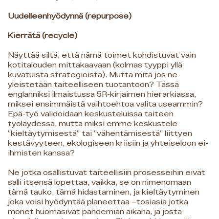
Uudelleenhyödynnä (repurpose)
Kierrätä (recycle)
Näyttää siltä, että nämä toimet kohdistuvat vain
kotitalouden mittakaavaan (kolmas tyyppi yllä
kuvatuista strategioista). Mutta mitä jos ne
yleistetään taiteelliseen tuotantoon? Tässä
englanniksi ilmaistussa 5R-kirjaimen hierarkiassa,
miksei ensimmäistä vaihtoehtoa valita useammin?
Epä-työ validoidaan keskusteluissa taiteen
työläydessä, mutta miksi emme keskustele
”kieltäytymisestä” tai ”vähentämisestä” liittyen
kestävyyteen, ekologiseen kriisiin ja yhteiseloon ei-
ihmisten kanssa?
Ne jotka osallistuvat taiteellisiin prosesseihin eivät
salli itsensä lopettaa, vaikka, se on nimenomaan
tämä tauko, tämä hidastaminen, ja kieltäytyminen
joka voisi hyödyntää planeettaa –tosiasia jotka
monet huomasivat pandemian aikana, ja josta