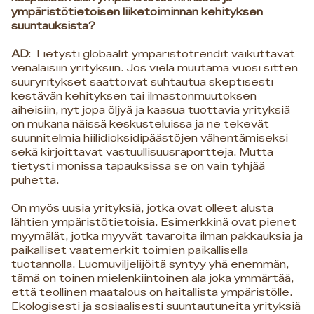
ympäristötietoisen liiketoiminnan kehityksen
suuntauksista?
AD
: Tietysti globaalit ympäristötrendit vaikuttavat
venäläisiin yrityksiin. Jos vielä muutama vuosi sitten
suuryritykset saattoivat suhtautua skeptisesti
kestävän kehityksen tai ilmastonmuutoksen
aiheisiin, nyt jopa öljyä ja kaasua tuottavia yrityksiä
on mukana näissä keskusteluissa ja ne tekevät
suunnitelmia hiilidioksidipäästöjen vähentämiseksi
sekä kirjoittavat vastuullisuusraportteja. Mutta
tietysti monissa tapauksissa se on vain tyhjää
puhetta.
On myös uusia yrityksiä, jotka ovat olleet alusta
lähtien ympäristötietoisia. Esimerkkinä ovat pienet
myymälät, jotka myyvät tavaroita ilman pakkauksia ja
paikalliset vaatemerkit toimien paikallisella
tuotannolla. Luomuviljelijöitä syntyy yhä enemmän,
tämä on toinen mielenkiintoinen ala joka ymmärtää,
että teollinen maatalous on haitallista ympäristölle.
Ekologisesti ja sosiaalisesti suuntautuneita yrityksiä