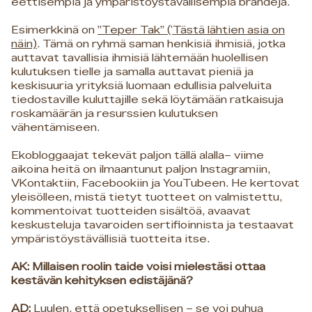
eettisempiä ja ympäristöystävällisempiä brändejä.
Esimerkkinä on
”Teper Tak” ('Tästä lähtien asia on
näin)
. Tämä on ryhmä saman henkisiä ihmisiä, jotka
auttavat tavallisia ihmisiä lähtemään huolellisen
kulutuksen tielle ja samalla auttavat pieniä ja
keskisuuria yrityksiä luomaan edullisia palveluita
tiedostaville kuluttajille sekä löytämään ratkaisuja
roskamäärän ja resurssien kulutuksen
vähentämiseen.
Ekobloggaajat tekevät paljon tällä alalla– viime
aikoina heitä on ilmaantunut paljon Instagramiin,
VKontaktiin, Facebookiin ja YouTubeen. He kertovat
yleisölleen, mistä tietyt tuotteet on valmistettu,
kommentoivat tuotteiden sisältöä, avaavat
keskusteluja tavaroiden sertifioinnista ja testaavat
ympäristöystävällisiä tuotteita itse.
AK: Millaisen roolin taide voisi mielestäsi ottaa
kestävän kehityksen edistäjänä?
AD:
Luulen, että opetuksellisen – se voi puhua