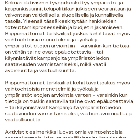
Kolmas aktivismin tyyppi keskittyy ympäristö- ja
kaupunkisuunnittelupolitiikan julkiseen seurantaan ja
valvontaan valtiollisella, alueellisella ja kunnallisella
tasolla. Yleensä tässä keskitytään hankkeiden
toteuttamisprosesseihin ja budjetin jakamiseen.
Riippumattomat tarkkailijat joskus kehittävät myös
vaihtoehtoisia menetelmiä ja työkaluja
ympäristötietojen arviointiin – varsinkin kun tietoja
on vähän tai ne ovat epäluotettavia – tai
käynnistävät kampanjoita ympäristötiedon
saatavuuden varmistamiseksi, mikä vaatii
avoimuutta ja vastuullisuutta.
Riippumattomat tarkkailijat kehittävät joskus myös
vaihtoehtoisia menetelmiä ja työkaluja
ympäristötietojen arviointia varten – varsinkin kun
tietoja on tuskin saatavilla tai ne ovat epäluotettavia
– tai käynnistävät kampanjoita ympäristötiedon
saatavuuden varmistamiseksi, vaatien avoimuutta ja
vastuullisuutta.
Aktivistit esimerkiksi luovat omia vaihtoehtoisia