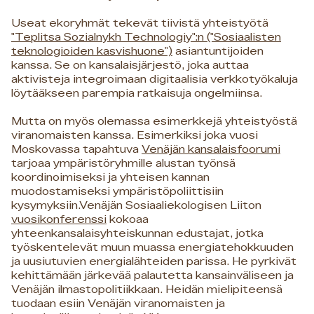
Useat ekoryhmät tekevät tiivistä yhteistyötä
"Teplitsa Sozialnykh Technologiy":n ("Sosiaalisten
teknologioiden kasvishuone")
asiantuntijoiden
kanssa. Se on kansalaisjärjestö, joka auttaa
aktivisteja integroimaan digitaalisia verkkotyökaluja
löytääkseen parempia ratkaisuja ongelmiinsa.
Mutta on myös olemassa esimerkkejä yhteistyöstä
viranomaisten kanssa. Esimerkiksi joka vuosi
Moskovassa tapahtuva
Venäjän kansalaisfoorumi
tarjoaa ympäristöryhmille alustan työnsä
koordinoimiseksi ja yhteisen kannan
muodostamiseksi ympäristöpoliittisiin
kysymyksiin.Venäjän Sosiaaliekologisen Liiton
vuosikonferenssi
kokoaa
yhteenkansalaisyhteiskunnan edustajat, jotka
työskentelevät muun muassa energiatehokkuuden
ja uusiutuvien energialähteiden parissa. He pyrkivät
kehittämään järkevää palautetta kansainväliseen ja
Venäjän ilmastopolitiikkaan. Heidän mielipiteensä
tuodaan esiin Venäjän viranomaisten ja