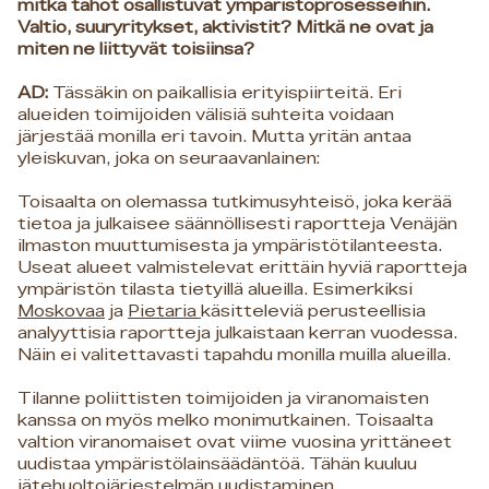
mitkä tahot osallistuvat ympäristöprosesseihin.
Valtio, suuryritykset, aktivistit? Mitkä ne ovat ja
miten ne liittyvät toisiinsa?
AD:
Tässäkin on paikallisia erityispiirteitä. Eri
alueiden toimijoiden välisiä suhteita voidaan
järjestää monilla eri tavoin. Mutta yritän antaa
yleiskuvan, joka on seuraavanlainen:
Toisaalta on olemassa tutkimusyhteisö, joka kerää
tietoa ja julkaisee säännöllisesti raportteja Venäjän
ilmaston muuttumisesta ja ympäristötilanteesta.
Useat alueet valmistelevat erittäin hyviä raportteja
ympäristön tilasta tietyillä alueilla. Esimerkiksi
Moskovaa
ja
Pietaria
käsitteleviä perusteellisia
analyyttisia raportteja julkaistaan kerran vuodessa.
Näin ei valitettavasti tapahdu monilla muilla alueilla.
Tilanne poliittisten toimijoiden ja viranomaisten
kanssa on myös melko monimutkainen. Toisaalta
valtion viranomaiset ovat viime vuosina yrittäneet
uudistaa ympäristölainsäädäntöä. Tähän kuuluu
jätehuoltojärjestelmän uudistaminen,