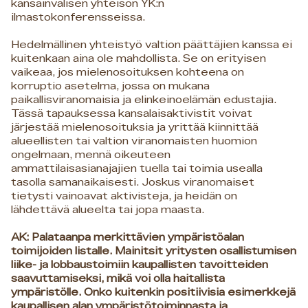
kansainvälisen yhteisön YK:n
ilmastokonferensseissa.
Hedelmällinen yhteistyö valtion päättäjien kanssa ei
kuitenkaan aina ole mahdollista. Se on erityisen
vaikeaa, jos mielenosoituksen kohteena on
korruptio asetelma, jossa on mukana
paikallisviranomaisia ​​ja elinkeinoelämän edustajia.
Tässä tapauksessa kansalaisaktivistit voivat
järjestää mielenosoituksia ja yrittää kiinnittää
alueellisten tai valtion viranomaisten huomion
ongelmaan, mennä oikeuteen
ammattilaisasianajajien tuella tai toimia usealla
tasolla samanaikaisesti. Joskus viranomaiset
tietysti vainoavat aktivisteja, ja heidän on
lähdettävä alueelta tai jopa maasta.
AK: Palataanpa merkittävien ympäristöalan
toimijoiden listalle. Mainitsit yritysten osallistumisen
liike- ja lobbaustoimiin kaupallisten tavoitteiden
saavuttamiseksi, mikä voi olla haitallista
ympäristölle. Onko kuitenkin positiivisia esimerkkejä
kaupallisen alan ympäristötoiminnasta ja