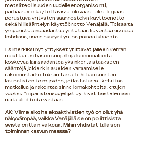
metsäteollisuuden uudelleenorganisointi,
parhaaseen käytettävissä olevaan teknologiaan
perustuva yritysten säännöstelyn käyttöönotto
sekä hiilisääntelyn käyttöönotto Venäjällä. Toisaalta
ympäristölainsäädäntöä yritetään lieventää useissa
kohdissa, usein suuryritysten painostuksesta.
Esimerkiksi nyt yritykset yrittävät jälleen kerran
muuttaa erityisen suojeltuja luonnonalueita
koskevaa lainsäädäntöä yksinkertaistaakseen
sääntöjä joidenkin alueiden varaamiselle
rakennustarkoituksiin.Tämä tehdään suurten
kaupallisten toimijoiden, jotka haluavat kehittää
matkailua ja rakentaa sinne lomakohteita, etujen
vuoksi. Ympäristönsuojelijat pyrkivät taistelemaan
näitä aloitteita vastaan.
AK: Viime aikoina ekoaktivistien työ on ollut yhä
näkyvämpää, vaikka Venäjällä se on poliittisista
syistä erittäin vaikeaa. Mihin yhdistät tällaisen
toiminnan kasvun maassa?