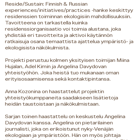
Reside/Sustain: Finnish & Russian
experiences/initiatives/practices -hanke keskittyy
residenssien toiminnan ekologisiin mahdollisuuksiin.
Tavoitteena on tarkastella kuinka
residenssiorganisaatio voi toimia alustana, joka
yhdistää eri tavoitteita ja aktivoi käytännön
ratkaisuja osana temaattista ajattelua ympäristö- ja
ekologisista näkökulmista.
Projekti perustuu kolmen yksityisen toimijan Miina
Hujalan, Adel Kimin ja Angelina Davydovan
yhteistyöhön. Joka heistä tuo mukanaan oman
erityisosaamisensa sekä kontaktipintansa.
Anna Kozonina on haastattelut projektin
yhteistyökumppaneita saadakseen lisätietoja
heidän taustoistaan ja näkökulmistaan.
Sarjan toinen haastattelu on keskustelu Angelina
Davydovan kanssa. Angelina on pietarilainen
journalisti, joka on erikoistunut nyky-Venäjän
ekologiaan ja ympäristöön. Hän on myös johtaja