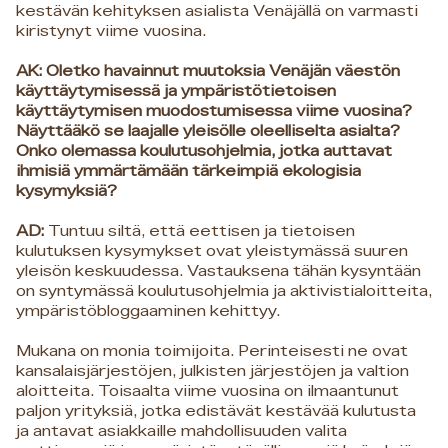
kestävän kehityksen asialista Venäjällä on varmasti
kiristynyt viime vuosina.
AK: Oletko havainnut muutoksia Venäjän väestön
käyttäytymisessä ja ympäristötietoisen
käyttäytymisen muodostumisessa viime vuosina?
Näyttääkö se laajalle yleisölle oleelliselta asialta?
Onko olemassa koulutusohjelmia, jotka auttavat
ihmisiä ymmärtämään tärkeimpiä ekologisia
kysymyksiä?
AD:
Tuntuu siltä, että eettisen ja tietoisen
kulutuksen kysymykset ovat yleistymässä suuren
yleisön keskuudessa. Vastauksena tähän kysyntään
on syntymässä koulutusohjelmia ja aktivistialoitteita,
ympäristöbloggaaminen kehittyy.
Mukana on monia toimijoita. Perinteisesti ne ovat
kansalaisjärjestöjen, julkisten järjestöjen ja valtion
aloitteita. Toisaalta viime vuosina on ilmaantunut
paljon yrityksiä, jotka edistävät kestävää kulutusta
ja antavat asiakkaille mahdollisuuden valita