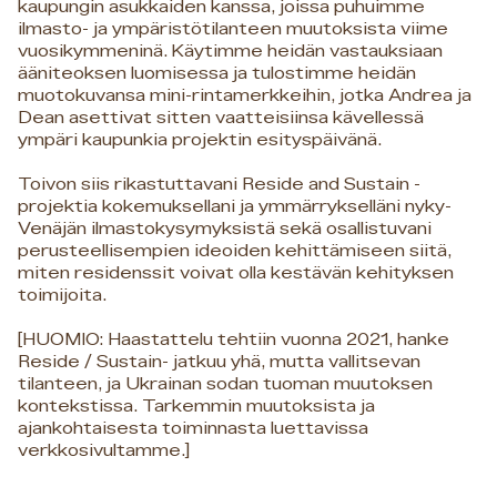
kaupungin asukkaiden kanssa, joissa puhuimme
ilmasto- ja ympäristötilanteen muutoksista viime
vuosikymmeninä. Käytimme heidän vastauksiaan
ääniteoksen luomisessa ja tulostimme heidän
muotokuvansa mini-rintamerkkeihin, jotka Andrea ja
Dean asettivat sitten vaatteisiinsa kävellessä
ympäri kaupunkia projektin esityspäivänä.
Toivon siis rikastuttavani Reside and Sustain -
projektia kokemuksellani ja ymmärrykselläni nyky-
Venäjän ilmastokysymyksistä sekä osallistuvani
perusteellisempien ideoiden kehittämiseen siitä,
miten residenssit voivat olla kestävän kehityksen
toimijoita.
[HUOMIO: Haastattelu tehtiin vuonna 2021, hanke
Reside / Sustain- jatkuu yhä, mutta vallitsevan
tilanteen, ja Ukrainan sodan tuoman muutoksen
kontekstissa. Tarkemmin muutoksista ja
ajankohtaisesta toiminnasta luettavissa
verkkosivultamme.]