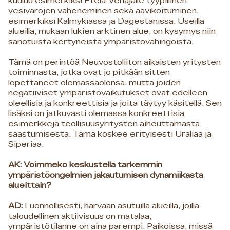
kuuluu esimerkiksi Etelä-Venäjälle tyypillinen
vesivarojen väheneminen sekä aavikoituminen,
esimerkiksi Kalmykiassa ja Dagestanissa. Useilla
alueilla, mukaan lukien arktinen alue, on kysymys niin
sanotuista kertyneistä ympäristövahingoista.
Tämä on perintöä Neuvostoliiton aikaisten yritysten
toiminnasta, jotka ovat jo pitkään sitten
lopettaneet olemassaolonsa, mutta joiden
negatiiviset ympäristövaikutukset ovat edelleen
oleellisia ja konkreettisia ja joita täytyy käsitellä. Sen
lisäksi on jatkuvasti olemassa konkreettisia
esimerkkejä teollisuusyritysten aiheuttamasta
saastumisesta. Tämä koskee erityisesti Uraliaa ja
Siperiaa.
AK: Voimmeko keskustella tarkemmin
ympäristöongelmien jakautumisen dynamiikasta
alueittain?
AD:
Luonnollisesti, harvaan asutuilla alueilla, joilla
taloudellinen aktiivisuus on matalaa,
ympäristötilanne on aina parempi. Paikoissa, missä