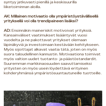
syntyy jatkuvasti pienillä ja keskisuurilla
liiketoiminnan aloilla.
AK: Millainen motivaatio olla ympäristöystävällisellä
yrityksellä voi olla trendipaineen lisäksi?
AD:
Ensinnäkin maineriskit motivoivat yrityksiä.
Kansainväliset vaatimukset lisääntyvät vuosi
vuodelta ja ne pakottavat yritykset olemaan
läpinäkyviä ja investoimaan kestävään kehitykseen.
Myös sijoittajat alkavat vaatia tätä, joten on myös
suora taloudellinen kannustin. Motivaationa toimivat
myös valtion uudet tuotanto- ja päästöstandardit.
Suuremman markkinaosuuden saavuttamiseksi
yritysten on myös usein löydettävä erityinen
kohderyhmänsä ympäristösuuntautuneille tuotteille.