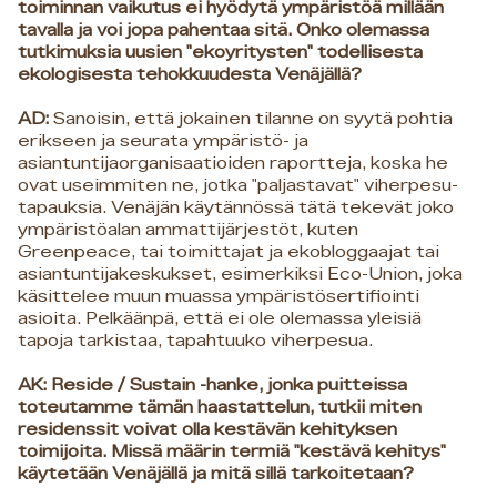
toiminnan vaikutus ei hyödytä ympäristöä millään
tavalla ja voi jopa pahentaa sitä. Onko olemassa
tutkimuksia uusien "ekoyritysten" todellisesta
ekologisesta tehokkuudesta Venäjällä?
AD:
Sanoisin, että jokainen tilanne on syytä pohtia
erikseen ja seurata ympäristö- ja
asiantuntijaorganisaatioiden raportteja, koska he
ovat useimmiten ne, jotka "paljastavat" viherpesu-
tapauksia. Venäjän käytännössä tätä tekevät joko
ympäristöalan ammattijärjestöt, kuten
Greenpeace, tai toimittajat ja ekobloggaajat tai
asiantuntijakeskukset, esimerkiksi Eco-Union, joka
käsittelee muun muassa ympäristösertifiointi
asioita. Pelkäänpä, että ei ole olemassa yleisiä
tapoja tarkistaa, tapahtuuko viherpesua.
AK: Reside / Sustain -hanke, jonka puitteissa
toteutamme tämän haastattelun, tutkii miten
residenssit voivat olla kestävän kehityksen
toimijoita. Missä määrin termiä "kestävä kehitys"
käytetään Venäjällä ja mitä sillä tarkoitetaan?