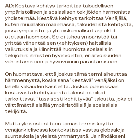
AD:
Kestävä kehitys tarkoittaa taloudellisen,
ympäristöllisen ja sosiaalisen tekijöiden harmonista
yhdistelmää. Kestävä kehitys tarkoittaa Venäjällä,
kuten muuallakin maailmassa, taloudellista kehitystä,
jossa ympäristö- ja yhteiskunnalliset aspektit
otetaan huomioon. Se ei tuhoa ympäristöä tai
yrittää vähentää sen (kehityksen) haitallisia
vaikutuksia ja kiinnittää huomiota sosiaalisiin
tekijöihin: ihmisten hyvinvointiin, eriarvoisuuden
vähentämiseen ja hyvinvoinnin parantamiseen.
On huomattava, että joskus tämä termi aiheuttaa
hämmennystä, koska sana "kestävä" venäjäksi on
lähellä vakauden käsitettä. Joskus puhuessaan
kestävästä kehityksestä taloustieteilijät
tarkoittavat ”tasaisesti kehittyvää” taloutta, joka ei
välttämättä sisällä ympäristöllisiä ja sosiaalisia
tekijöitä.
Mutta yleisesti ottaen tämän termin käyttö
venäjänkielisessä kontekstissa vastaa globaaleja
suuntauksia ja yleistä ymmärrystä. Ja nähdäkseni