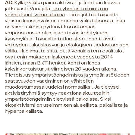
AD:
Kyllä, vaikka paine aktivisteja kohtaan kasvaa
jatkuvasti Venäjällä,
eri ryhmien toiminta on
voimistunut viime aikoina
. Tämä johtuu toisaalta
yleisen kansainvälisen agendan vaikutuksesta, joka
on viime aikoina pyrkinyt korostamaan
ympäristönsuojelun ja kestävän kehityksen
kysymyksiä. Toisaalta tutkimukset osoittavat
yhteyden talouskasvun ja ekologisen tiedostamisen
välillä. Huolimatta siitä, että venäläisten reaalitulot
ovat enimmäkseen laskeneet vuodesta 2014
lähtien, maan BKT henkeä kohti on lähes
kaksinkertaistunut viimeisen 20 vuoden aikana.
Tietoisuus ympäristöongelmista ja ympäristötiedon
saatavuuden vaatiminen on vähitellen
muodostumassa uudeksi normaaliksi. Ja tietysti
aktivistiryhmiä syntyy reaktiona akuutteihin
ympäristöongelmiin tietyissä paikoissa. Siksi
ekoaktivismi on useimmiten alueellista, paikallista ja
hyperpaikallista.