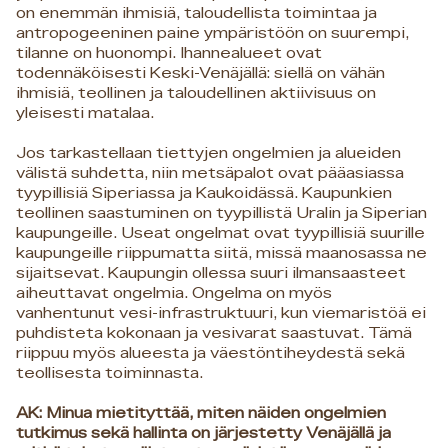
on enemmän ihmisiä, taloudellista toimintaa ja
antropogeeninen paine ympäristöön on suurempi,
tilanne on huonompi. Ihannealueet ovat
todennäköisesti Keski-Venäjällä: siellä on vähän
ihmisiä, teollinen ja taloudellinen aktiivisuus on
yleisesti matalaa.
Jos tarkastellaan tiettyjen ongelmien ja alueiden
välistä suhdetta, niin metsäpalot ovat pääasiassa
tyypillisiä Siperiassa ja Kaukoidässä. Kaupunkien
teollinen saastuminen on tyypillistä Uralin ja Siperian
kaupungeille. Useat ongelmat ovat tyypillisiä suurille
kaupungeille riippumatta siitä, missä maanosassa ne
sijaitsevat. Kaupungin ollessa suuri ilmansaasteet
aiheuttavat ongelmia. Ongelma on myös
vanhentunut vesi-infrastruktuuri, kun viemaristöä ei
puhdisteta kokonaan ja vesivarat saastuvat. Tämä
riippuu myös alueesta ja väestöntiheydestä sekä
teollisesta toiminnasta.
AK: Minua mietityttää, miten näiden ongelmien
tutkimus sekä hallinta on järjestetty Venäjällä ja