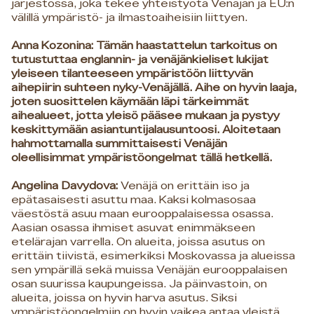
järjestössä, joka tekee yhteistyötä Venäjän ja EU:n
välillä ympäristö- ja ilmastoaiheisiin liittyen.
Anna Kozonina: Tämän haastattelun tarkoitus on
tutustuttaa englannin- ja venäjänkieliset lukijat
yleiseen tilanteeseen ympäristöön liittyvän
aihepiirin suhteen nyky-Venäjällä. Aihe on hyvin laaja,
joten suosittelen käymään läpi tärkeimmät
aihealueet, jotta yleisö pääsee mukaan ja pystyy
keskittymään asiantuntijalausuntoosi. Aloitetaan
hahmottamalla summittaisesti Venäjän
oleellisimmat ympäristöongelmat tällä hetkellä.
Angelina Davydova:
Venäjä on erittäin iso ja
epätasaisesti asuttu maa. Kaksi kolmasosaa
väestöstä asuu maan eurooppalaisessa osassa.
Aasian osassa ihmiset asuvat enimmäkseen
etelärajan varrella. On alueita, joissa asutus on
erittäin tiivistä, esimerkiksi Moskovassa ja alueissa
sen ympärillä sekä muissa Venäjän eurooppalaisen
osan suurissa kaupungeissa. Ja päinvastoin, on
alueita, joissa on hyvin harva asutus. Siksi
ympäristöongelmiin on hyvin vaikea antaa yleistä