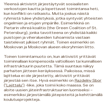
Yleensä aktivistit järjestäytyvät sosiaalisten
verkostojen kautta ja lopettavat toimintansa heti,
kun konflikti on ratkaistu. Mutta joskus näistä
ryhmistä tulee yhdistyksiä, jotka syntyvät yhteisten
ongelmien ja etujen ympärille. Esimerkkinä on
Pietarin vihreä koalitio (the Green Coalition of St.
Petersburg), jonka tavoitteena on yhdistää kaikki
puistojen ja viheralueiden tuhoamista vastaan
taistelevat julkiset ryhmät. Toinen esimerkki on
Moskovan ja Moskovan alueen ekoryhmien liitto.
Toinen toimintamuoto on, kun aktivistit yrittävät
toiminnallaan kompensoida valtiollisen tai kunnallisen
infrastruktuurin puutetta. Tämä suuntaus näkyy
parhaiten jätteen keräyksessä. Paikoissa, missä
lajittelua ei ole järjestetty, aktivistit yrittävät
järjestää sen itse. Hyvä esimerkki on
Razdelny Sbor
("Lajittelu")
-liike, joka toimii koko maassa. Se on
aloite uusien jäteinfrastruktuurien luomiseksi –
esimerkiksi järjestämällä jätepisteitä ja kehittämällä
koulutusprojekteja.