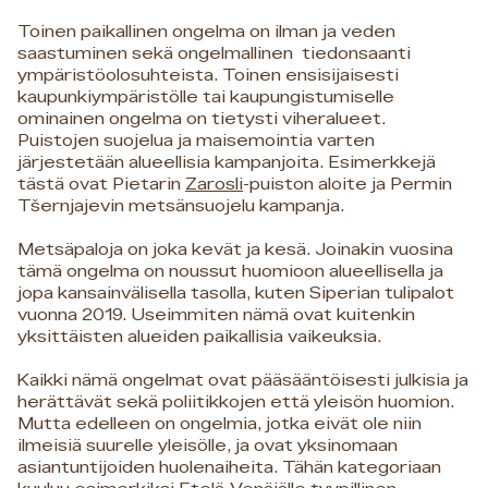
Toinen paikallinen ongelma on ilman ja veden
saastuminen sekä ongelmallinen tiedonsaanti
ympäristöolosuhteista. Toinen ensisijaisesti
kaupunkiympäristölle tai kaupungistumiselle
ominainen ongelma on tietysti viheralueet.
Puistojen suojelua ja maisemointia varten
järjestetään alueellisia kampanjoita. Esimerkkejä
tästä ovat Pietarin
Zarosli
-puiston aloite ja Permin
Tšernjajevin metsänsuojelu kampanja.
Metsäpaloja on joka kevät ja kesä. Joinakin vuosina
tämä ongelma on noussut huomioon alueellisella ja
jopa kansainvälisella tasolla, kuten Siperian tulipalot
vuonna 2019. Useimmiten nämä ovat kuitenkin
yksittäisten alueiden paikallisia vaikeuksia.
Kaikki nämä ongelmat ovat pääsääntöisesti julkisia ja
herättävät sekä poliitikkojen että yleisön huomion.
Mutta edelleen on ongelmia, jotka eivät ole niin
ilmeisiä suurelle yleisölle, ja ovat yksinomaan
asiantuntijoiden huolenaiheita. Tähän kategoriaan