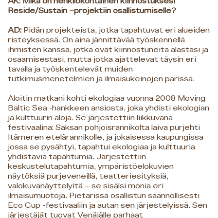
AK: Mikä on henkilökohtainen kiinnostuksesi
Reside/Sustain –projektiin osallistumiselle?
AD:
Pidän projekteista, jotka tapahtuvat eri alueiden
risteyksessä. On aina jännittävää työskennellä
ihmisten kanssa, jotka ovat kiinnostuneita alastasi ja
osaamisestasi, mutta jotka ajattelevat täysin eri
tavalla ja työskentelevät muiden
tutkimusmenetelmien ja ilmaisukeinojen parissa.
Aloitin matkani kohti ekologiaa vuonna 2008 Moving
Baltic Sea -hankkeen ansiosta, joka yhdisti ekologian
ja kulttuurin aloja. Se järjestettiin liikkuvana
festivaalina: Saksan pohjoisrannikolta laiva purjehti
Itämeren etelärannikolle, ja jokaisessa kaupungissa
jossa se pysähtyi, tapahtui ekologiaa ja kulttuuria
yhdistäviä tapahtumia. Järjestettiin
keskustelutapahtumia, ympäristöelokuvien
näytöksiä purjeveneillä, teatteriesityksiä,
valokuvanäyttelyitä – se sisälsi monia eri
ilmaisumuotoja. Pietarissa osallistun säännöllisesti
Eco Cup -festivaaliin ja autan sen järjestelyissä. Sen
järjestäjät tuovat Venäjälle parhaat