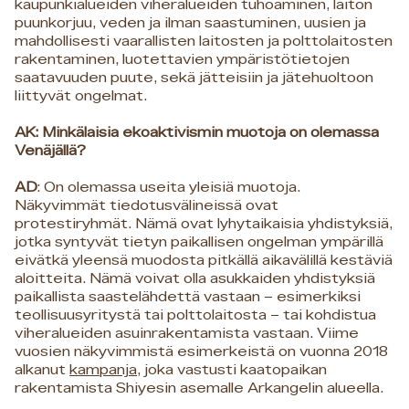
kaupunkialueiden viheralueiden tuhoaminen, laiton
puunkorjuu, veden ja ilman saastuminen, uusien ja
mahdollisesti vaarallisten laitosten ja polttolaitosten
rakentaminen, luotettavien ympäristötietojen
saatavuuden puute, sekä jätteisiin ja jätehuoltoon
liittyvät ongelmat.
AK: Minkälaisia ekoaktivismin muotoja on olemassa
Venäjällä?
AD
: On olemassa useita yleisiä muotoja.
Näkyvimmät tiedotusvälineissä ovat
protestiryhmät. Nämä ovat lyhytaikaisia yhdistyksiä,
jotka syntyvät tietyn paikallisen ongelman ympärillä
eivätkä yleensä muodosta pitkällä aikavälillä kestäviä
aloitteita. Nämä voivat olla asukkaiden yhdistyksiä
paikallista saastelähdettä vastaan – esimerkiksi
teollisuusyritystä tai polttolaitosta – tai kohdistua
viheralueiden asuinrakentamista vastaan. Viime
vuosien näkyvimmistä esimerkeistä on vuonna 2018
alkanut
kampanja
, joka vastusti kaatopaikan
rakentamista Shiyesin asemalle Arkangelin alueella.