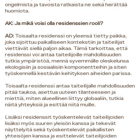
ongelmista ja tavoista ratkaista ne sekä herättää
huomiota.
AK: Ja mikä voisi olla residenssien rooli?
AD:
Toisaalta residenssi on yleensä tietty paikka,
joka sijoittuu paikalliseen kontekstiin ja taiteilijat
viettävät siellä paljon aikaa. Tämä tarkoittaa, että
residenssi voi antaa taiteilijoille mahdollisuuden
tutkia ympäristöä, mennä syvemmälle oleskelunsa
ekologisiin ja sosiaalisiin komponentteihin ja siten
työskennellä kestävän kehityksen aiheiden parissa.
Toisaalta residenssi antaa taiteilijalle mahdollisuuden
pitää taukoa, asettua uuteen tilanteeseen ja
miettiä, miten alueellinen liittyy globaaliin, tutkia
näitä yhteyksiä ja esittää niitä muille.
Lisäksi residenssit työskentelevät taiteilijoiden
lisäksi myös suuren yleisön kanssa ja tekevät
näyttelyitä sekä työskentelevät paikallisten
yhteisöjen kanssa ja esittelevät taiteilijoiden