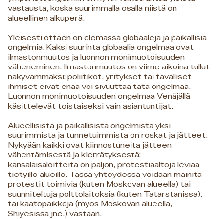
vastausta, koska suurimmalla osalla niistä on
alueellinen alkuperä.
Yleisesti ottaen on olemassa globaaleja ja paikallisia
ongelmia. Kaksi suurinta globaalia ongelmaa ovat
ilmastonmuutos ja luonnon monimuotoisuuden
väheneminen. Ilmastonmuutos on viime aikoina tullut
näkyvämmäksi: poliitikot, yritykset tai tavalliset
ihmiset eivät enää voi sivuuttaa tätä ongelmaa.
Luonnon monimuotoisuuden ongelmaa Venäjällä
käsittelevät toistaiseksi vain asiantuntijat.
Alueellisista ja paikallisista ongelmista yksi
suurimmista ja tunnetuimmista on roskat ja jätteet.
Nykyään kaikki ovat kiinnostuneita jätteen
vähentämisestä ja kierrätyksestä:
kansalaisaloitteita on paljon, protestiaaltoja leviää
tietyille alueille. Tässä yhteydessä voidaan mainita
protestit toimivia (kuten Moskovan alueella) tai
suunniteltuja polttolaitoksia (kuten Tatarstanissa),
tai kaatopaikkoja (myös Moskovan alueella,
Shiyesissä jne.) vastaan.