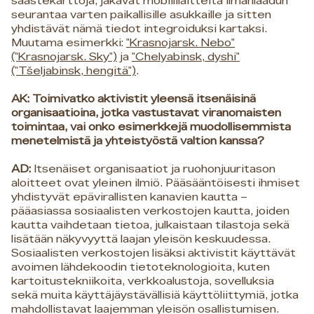
saastekarttoja, jakavat mobiililaitteita ilmanlaadun
seurantaa varten paikallisille asukkaille ja sitten
yhdistävät nämä tiedot integroiduksi kartaksi.
Muutama esimerkki:
"Krasnojarsk. Nebo"
("Krasnojarsk. Sky")
ja
"Chelyabinsk, dyshi"
("Tšeljabinsk, hengitä")
.
AK: Toimivatko aktivistit yleensä itsenäisinä
organisaatioina, jotka vastustavat viranomaisten
toimintaa, vai onko esimerkkejä muodollisemmista
menetelmistä ja yhteistyöstä valtion kanssa?
AD:
Itsenäiset organisaatiot ja ruohonjuuritason
aloitteet ovat yleinen ilmiö. Pääsääntöisesti ihmiset
yhdistyvät epävirallisten kanavien kautta –
pääasiassa sosiaalisten verkostojen kautta, joiden
kautta vaihdetaan tietoa, julkaistaan ​​tilastoja sekä
lisätään näkyvyyttä laajan yleisön keskuudessa.
Sosiaalisten verkostojen lisäksi aktivistit käyttävät
avoimen lähdekoodin tietoteknologioita, kuten
kartoitustekniikoita, verkkoalustoja, sovelluksia
sekä muita käyttäjäystävällisiä käyttöliittymiä, jotka
mahdollistavat laajemman yleisön osallistumisen.