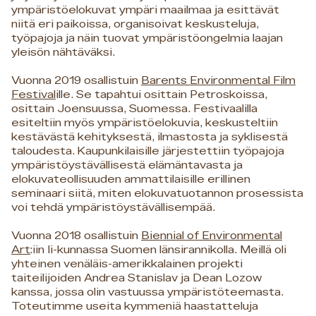
ympäristöelokuvat ympäri maailmaa ja esittävät
niitä eri paikoissa, organisoivat keskusteluja,
työpajoja ja näin tuovat ympäristöongelmia laajan
yleisön nähtäväksi.
Vuonna 2019 osallistuin
Barents Environmental Film
Festival
ille. Se tapahtui osittain Petroskoissa,
osittain Joensuussa, Suomessa. Festivaalilla
esiteltiin myös ympäristöelokuvia, keskusteltiin
kestävästä kehityksestä, ilmastosta ja syklisestä
taloudesta. Kaupunkilaisille järjestettiin työpajoja
ympäristöystävällisestä elämäntavasta ja
elokuvateollisuuden ammattilaisille erillinen
seminaari siitä, miten elokuvatuotannon prosessista
voi tehdä ympäristöystävällisempää.
Vuonna 2018 osallistuin
Biennial of Environmental
Art
:iin Ii-kunnassa Suomen länsirannikolla. Meillä oli
yhteinen venäläis-amerikkalainen projekti
taiteilijoiden Andrea Stanislav ja Dean Lozow
kanssa, jossa olin vastuussa ympäristöteemasta.
Toteutimme useita kymmeniä haastatteluja