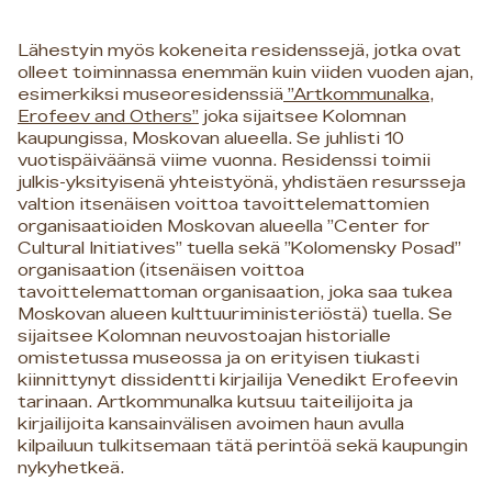
Lähestyin myös kokeneita residenssejä, jotka ovat
olleet toiminnassa enemmän kuin viiden vuoden ajan,
esimerkiksi museoresidenssiä
”Artkommunalka,
Erofeev and Others”
joka sijaitsee Kolomnan
kaupungissa, Moskovan alueella. Se juhlisti 10
vuotispäiväänsä viime vuonna. Residenssi toimii
julkis-yksityisenä yhteistyönä, yhdistäen resursseja
valtion itsenäisen voittoa tavoittelemattomien
organisaatioiden Moskovan alueella ”Center for
Cultural Initiatives” tuella sekä ”Kolomensky Posad”
organisaation (itsenäisen voittoa
tavoittelemattoman organisaation, joka saa tukea
Moskovan alueen kulttuuriministeriöstä) tuella. Se
sijaitsee Kolomnan neuvostoajan historialle
omistetussa museossa ja on erityisen tiukasti
kiinnittynyt dissidentti kirjailija Venedikt Erofeevin
tarinaan. Artkommunalka kutsuu taiteilijoita ja
kirjailijoita kansainvälisen avoimen haun avulla
kilpailuun tulkitsemaan tätä perintöä sekä kaupungin
nykyhetkeä.