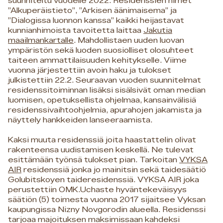
suunniteltu vuodelle 2022. Residenssien nimet
”Alkuperäistieto”, ”Arkisen äänimaisema” ja
”Dialogissa luonnon kanssa” kaikki heijastavat
kunnianhimoista tavoitetta laittaa
Jakutia
maailmankartalle
. Mahdollistaen uuden luovan
ympäristön sekä luoden suosiolliset olosuhteet
taiteen ammattilaisuuden kehitykselle. Viime
vuonna järjestettiin avoin haku ja tulokset
julkistettiin 22.2. Seuraavan vuoden suunnitelmat
residenssitoiminnan lisäksi sisälsivät oman median
luomisen, opetuksellista ohjelmaa, kansainvälisiä
residenssivaihtoohjelmia, apurahojen jakamista ja
näyttely hankkeiden lanseeraamista.
Kaksi muuta residenssiä joita haastattelin olivat
rakenteensa uudistamisen keskellä. Ne tulevat
esittämään työnsä tulokset pian. Tarkoitan
VYKSA
AIR
residenssiä jonka jo mainitsin sekä taidesäätiö
Golubitskoyen taideresidenssiä. VYKSA AIR joka
perustettiin OMK.Uchaste hyväntekeväisyys
säätiön (5) toimesta vuonna 2017 sijaitsee Vyksan
kaupungissa Nizny Novgorodin alueella. Residenssi
tarjoaa majoituksen maksimissaan kahdeksi