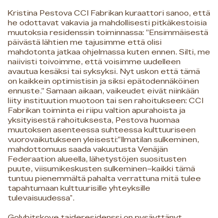
Kristina Pestova CCI Fabrikan kuraattori sanoo, että
he odottavat vakavia ja mahdollisesti pitkäkestoisia
muutoksia residenssin toiminnassa: ”Ensimmäisestä
päivästä lähtien me tajusimme että olisi
mahdotonta jatkaa ohjelmassa kuten ennen. Silti, me
naiivisti toivoimme, että voisimme uudelleen
avautua kesäksi tai syksyksi. Nyt uskon että tämä
on kaikkein optimistisin ja siksi epätodennäköinen
ennuste.” Samaan aikaan, vaikeudet eivät niinkään
liity instituution muotoon tai sen rahoitukseen: CCI
Fabrikan toiminta ei riipu valtion apurahoista ja
yksityisestä rahoituksesta, Pestova huomaa
muutoksen asenteessa suhteessa kulttuuriseen
vuorovaikutukseen yleisesti:”Ilmatilan sulkeminen,
mahdottomuus saada vakuutusta Venäjän
Federaation alueella, lähetystöjen suositusten
puute, viisumikeskusten sulkeminen–kaikki tämä
tuntuu pienemmältä pahalta verrattuna mitä tulee
tapahtumaan kulttuurisille yhteyksille
tulevaisuudessa".
Golybitskoye taideresidenssi on pysäyttänyt