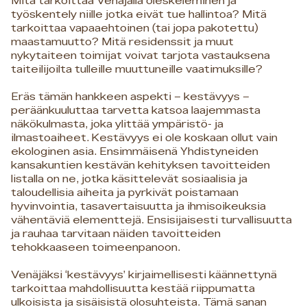
Mitä tarkoittaa Venäjällä oleskeleminen ja
työskentely niille jotka eivät tue hallintoa? Mitä
tarkoittaa vapaaehtoinen (tai jopa pakotettu)
maastamuutto? Mitä residenssit ja muut
nykytaiteen toimijat voivat tarjota vastauksena
taiteilijoilta tulleille muuttuneille vaatimuksille?
Eräs tämän hankkeen aspekti – kestävyys –
peräänkuuluttaa tarvetta katsoa laajemmasta
näkökulmasta, joka ylittää ympäristö- ja
ilmastoaiheet. Kestävyys ei ole koskaan ollut vain
ekologinen asia. Ensimmäisenä Yhdistyneiden
kansakuntien kestävän kehityksen tavoitteiden
listalla on ne, jotka käsittelevät sosiaalisia ja
taloudellisia aiheita ja pyrkivät poistamaan
hyvinvointia, tasavertaisuutta ja ihmisoikeuksia
vähentäviä elementtejä. Ensisijaisesti turvallisuutta
ja rauhaa tarvitaan näiden tavoitteiden
tehokkaaseen toimeenpanoon.
Venäjäksi ‘kestävyys’ kirjaimellisesti käännettynä
tarkoittaa mahdollisuutta kestää riippumatta
ulkoisista ja sisäisistä olosuhteista. Tämä sanan