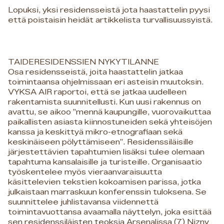
Lopuksi, yksi residensseistä jota haastattelin pyysi
että poistaisin heidät artikkelista turvallisuussyistä.
TAIDERESIDENSSIEN NYKYTILANNE
Osa residensseistä, joita haastattelin jatkaa
toimintaansa ohjelmissaan eri asteisin muutoksin.
VYKSA AIR raportoi, että se jatkaa uudelleen
rakentamista suunnitellusti. Kun uusi rakennus on
avattu, se aikoo ”mennä kaupungille, vuorovaikuttaa
paikallisten asiasta kiinnostuneiden sekä yhteisöjen
kanssa ja keskittyä mikro-etnografiaan sekä
keskinäiseen pölyttämiseen”. Residenssiläisille
järjestettävien tapahtumien lisäksi tulee olemaan
tapahtuma kansalaisille ja turisteille. Organisaatio
työskentelee myös vieraanvaraisuutta
käsittelevien tekstien kokoamisen parissa, jotka
julkaistaan marraskuun konferenssin tuloksena. Se
suunnittelee juhlistavansa viidennettä
toimintavuottansa avaamalla näyttelyn, joka esittää
sen residenssiläisten teoksia Arsenalissa (7) Nizny