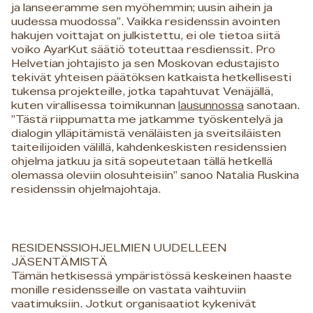
ja lanseeramme sen myöhemmin; uusin aihein ja
uudessa muodossa”. Vaikka residenssin avointen
hakujen voittajat on julkistettu, ei ole tietoa siitä
voiko AyarKut säätiö toteuttaa resdienssit. Pro
Helvetian johtajisto ja sen Moskovan edustajisto
tekivät yhteisen päätöksen katkaista hetkellisesti
tukensa projekteille, jotka tapahtuvat Venäjällä,
kuten virallisessa toimikunnan
lausunnossa
sanotaan.
”Tästä riippumatta me jatkamme työskentelyä ja
dialogin ylläpitämistä venäläisten ja sveitsiläisten
taiteilijoiden välillä, kahdenkeskisten residenssien
ohjelma jatkuu ja sitä sopeutetaan tällä hetkellä
olemassa oleviin olosuhteisiin” sanoo Natalia Ruskina
residenssin ohjelmajohtaja.
RESIDENSSIOHJELMIEN UUDELLEEN
JÄSENTÄMISTÄ
Tämän hetkisessä ympäristössä keskeinen haaste
monille residensseille on vastata vaihtuviin
vaatimuksiin. Jotkut organisaatiot kykenivät