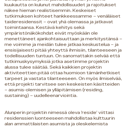
kuukautta on kulunut mahdollisuudet ja rajoitukset
näkee hieman realistisemmin. Keskeiset
tutkimuksen kohteet hankkeessamme – venäläiset
taideresidenssit – ovat yhä olemassa ja jatkavat
toimintaansa. Kestävä kehitys sekä
ympäristönäkökohdat eivät myöskään ole
menettäneet ajankohtaisuuttaan ja merkitystänsä –
me voimme ja meidän tulee jatkaa keskustelua – ja
ensisijaisesti pitää yhteyttä ihmisiin, tilanteeseen ja
todellisuuden tuntuun. On sanomattakin selvää että
tutkimuskysymyksiä jotka asetimme projektin
alussa tulee säätää. Sekä kaikkien projektin
aktiviteettien pitää ottaa huomioon tämänhetkiset
tarpeet ja vastata tilanteeseen. On myös ilmiselvää,
että projekti tarvitsee sen keskeisten käsitteiden
– asumis-olemisen ja ylläpitämisen (residing,
sustaining) – uudelleenarviointia.
Alunperin projektin nimessä oleva ’reside’ viittasi
residenssien luonteeseen mahdollistaa kulttuurin
alan ammattilaisten asumista ja oleskelemista