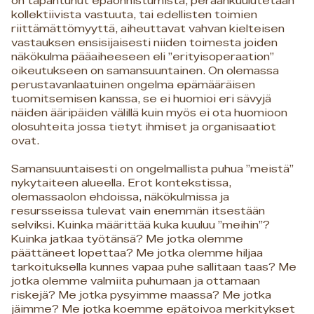
on tapahtunut epäonnistumista, peräänkuulutetaan
kollektiivista vastuuta, tai edellisten toimien
riittämättömyyttä, aiheuttavat vahvan kielteisen
vastauksen ensisijaisesti niiden toimesta joiden
näkökulma pääaiheeseen eli ”erityisoperaation”
oikeutukseen on samansuuntainen. On olemassa
perustavanlaatuinen ongelma epämääräisen
tuomitsemisen kanssa, se ei huomioi eri sävyjä
näiden ääripäiden välillä kuin myös ei ota huomioon
olosuhteita jossa tietyt ihmiset ja organisaatiot
ovat.
Samansuuntaisesti on ongelmallista puhua ”meistä”
nykytaiteen alueella. Erot kontekstissa,
olemassaolon ehdoissa, näkökulmissa ja
resursseissa tulevat vain enemmän itsestään
selviksi. Kuinka määrittää kuka kuuluu ”meihin”?
Kuinka jatkaa työtänsä? Me jotka olemme
päättäneet lopettaa? Me jotka olemme hiljaa
tarkoituksella kunnes vapaa puhe sallitaan taas? Me
jotka olemme valmiita puhumaan ja ottamaan
riskejä? Me jotka pysyimme maassa? Me jotka
jäimme? Me jotka koemme epätoivoa merkitykset