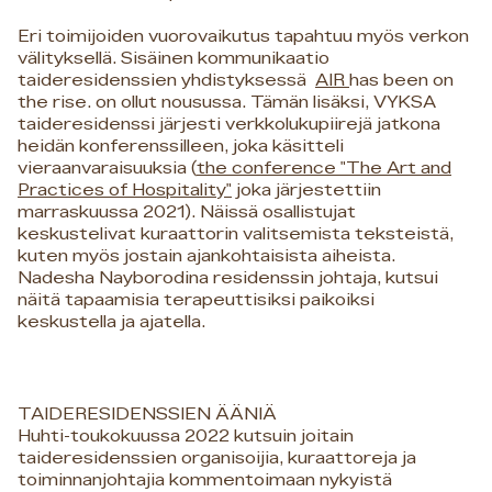
Eri toimijoiden vuorovaikutus tapahtuu myös verkon
välityksellä. Sisäinen kommunikaatio
taideresidenssien yhdistyksessä
AIR
has been on
the rise. on ollut nousussa. Tämän lisäksi, VYKSA
taideresidenssi järjesti verkkolukupiirejä jatkona
heidän konferenssilleen, joka käsitteli
vieraanvaraisuuksia (
the conference "The Art and
Practices of Hospitality"
joka järjestettiin
marraskuussa 2021). Näissä osallistujat
keskustelivat kuraattorin valitsemista teksteistä,
kuten myös jostain ajankohtaisista aiheista.
Nadesha Nayborodina residenssin johtaja, kutsui
näitä tapaamisia terapeuttisiksi paikoiksi
keskustella ja ajatella.
TAIDERESIDENSSIEN ÄÄNIÄ
Huhti-toukokuussa 2022 kutsuin joitain
taideresidenssien organisoijia, kuraattoreja ja
toiminnanjohtajia kommentoimaan nykyistä