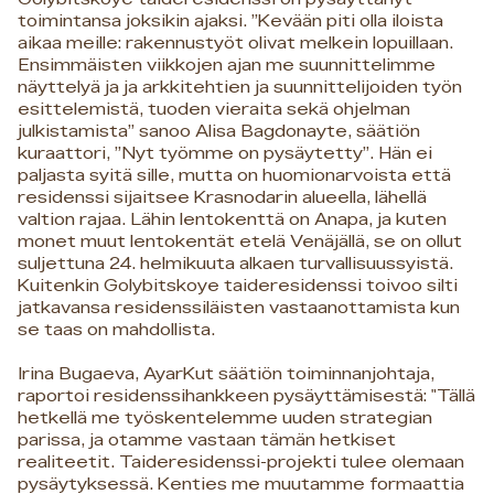
toimintansa joksikin ajaksi. ”Kevään piti olla iloista
aikaa meille: rakennustyöt olivat melkein lopuillaan.
Ensimmäisten viikkojen ajan me suunnittelimme
näyttelyä ja ja arkkitehtien ja suunnittelijoiden työn
esittelemistä, tuoden vieraita sekä ohjelman
julkistamista” sanoo Alisa Bagdonayte, säätiön
kuraattori, ”Nyt työmme on pysäytetty”. Hän ei
paljasta syitä sille, mutta on huomionarvoista että
residenssi sijaitsee Krasnodarin alueella, lähellä
valtion rajaa. Lähin lentokenttä on Anapa, ja kuten
monet muut lentokentät etelä Venäjällä, se on ollut
suljettuna 24. helmikuuta alkaen turvallisuussyistä.
Kuitenkin Golybitskoye taideresidenssi toivoo silti
jatkavansa residenssiläisten vastaanottamista kun
se taas on mahdollista.
Irina Bugaeva, AyarKut säätiön toiminnanjohtaja,
raportoi residenssihankkeen pysäyttämisestä: "Tällä
hetkellä me työskentelemme uuden strategian
parissa, ja otamme vastaan tämän hetkiset
realiteetit. Taideresidenssi-projekti tulee olemaan
pysäytyksessä. Kenties me muutamme formaattia