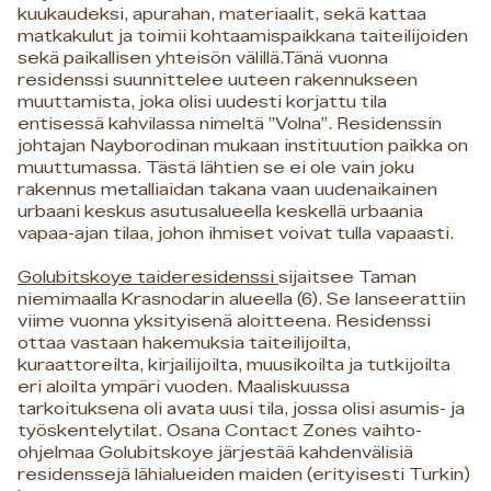
kuukaudeksi, apurahan, materiaalit, sekä kattaa
matkakulut ja toimii kohtaamispaikkana taiteilijoiden
sekä paikallisen yhteisön välillä.Tänä vuonna
residenssi suunnittelee uuteen rakennukseen
muuttamista, joka olisi uudesti korjattu tila
entisessä kahvilassa nimeltä ”Volna”. Residenssin
johtajan Nayborodinan mukaan instituution paikka on
muuttumassa. Tästä lähtien se ei ole vain joku
rakennus metalliaidan takana vaan uudenaikainen
urbaani keskus asutusalueella keskellä urbaania
vapaa-ajan tilaa, johon ihmiset voivat tulla vapaasti.
Golubitskoye taideresidenssi
sijaitsee Taman
niemimaalla Krasnodarin alueella (6). Se lanseerattiin
viime vuonna yksityisenä aloitteena. Residenssi
ottaa vastaan hakemuksia taiteilijoilta,
kuraattoreilta, kirjailijoilta, muusikoilta ja tutkijoilta
eri aloilta ympäri vuoden. Maaliskuussa
tarkoituksena oli avata uusi tila, jossa olisi asumis- ja
työskentelytilat. Osana Contact Zones vaihto-
ohjelmaa Golubitskoye järjestää kahdenvälisiä
residenssejä lähialueiden maiden (erityisesti Turkin)