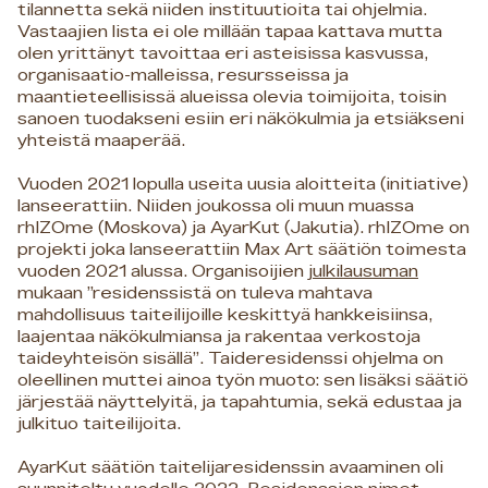
tilannetta sekä niiden instituutioita tai ohjelmia.
Vastaajien lista ei ole millään tapaa kattava mutta
olen yrittänyt tavoittaa eri asteisissa kasvussa,
organisaatio-malleissa, resursseissa ja
maantieteellisissä alueissa olevia toimijoita, toisin
sanoen tuodakseni esiin eri näkökulmia ja etsiäkseni
yhteistä maaperää.
Vuoden 2021 lopulla useita uusia aloitteita (initiative)
lanseerattiin. Niiden joukossa oli muun muassa
rhIZOme (Moskova) ja AyarKut (Jakutia). rhIZOme on
projekti joka lanseerattiin Max Art säätiön toimesta
vuoden 2021 alussa. Organisoijien
julkilausuman
mukaan ”residenssistä on tuleva mahtava
mahdollisuus taiteilijoille keskittyä hankkeisiinsa,
laajentaa näkökulmiansa ja rakentaa verkostoja
taideyhteisön sisällä”. Taideresidenssi ohjelma on
oleellinen muttei ainoa työn muoto: sen lisäksi säätiö
järjestää näyttelyitä, ja tapahtumia, sekä edustaa ja
julkituo taiteilijoita.
AyarKut säätiön taitelijaresidenssin avaaminen oli