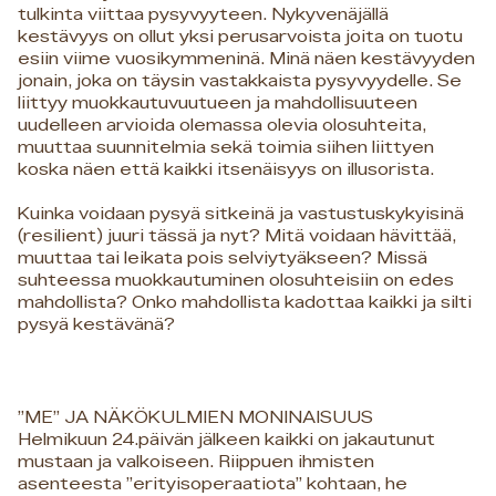
tulkinta viittaa pysyvyyteen. Nykyvenäjällä
kestävyys on ollut yksi perusarvoista joita on tuotu
esiin viime vuosikymmeninä. Minä näen kestävyyden
jonain, joka on täysin vastakkaista pysyvyydelle. Se
liittyy muokkautuvuutueen ja mahdollisuuteen
uudelleen arvioida olemassa olevia olosuhteita,
muuttaa suunnitelmia sekä toimia siihen liittyen
koska näen että kaikki itsenäisyys on illusorista.
Kuinka voidaan pysyä sitkeinä ja vastustuskykyisinä
(resilient) juuri tässä ja nyt? Mitä voidaan hävittää,
muuttaa tai leikata pois selviytyäkseen? Missä
suhteessa muokkautuminen olosuhteisiin on edes
mahdollista? Onko mahdollista kadottaa kaikki ja silti
pysyä kestävänä?
”ME” JA NÄKÖKULMIEN MONINAISUUS
Helmikuun 24.päivän jälkeen kaikki on jakautunut
mustaan ja valkoiseen. Riippuen ihmisten
asenteesta ”erityisoperaatiota” kohtaan, he