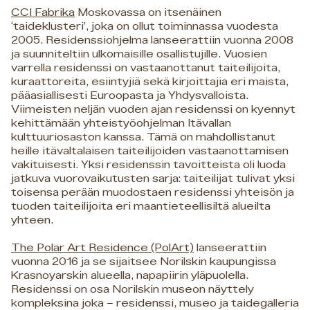
CCI Fabrika
Moskovassa on itsenäinen
‘taideklusteri’, joka on ollut toiminnassa vuodesta
2005. Residenssiohjelma lanseerattiin vuonna 2008
ja suunniteltiin ulkomaisille osallistujille. Vuosien
varrella residenssi on vastaanottanut taiteilijoita,
kuraattoreita, esiintyjiä sekä kirjoittajia eri maista,
pääasiallisesti Euroopasta ja Yhdysvalloista.
Viimeisten neljän vuoden ajan residenssi on kyennyt
kehittämään yhteistyöohjelman Itävallan
kulttuuriosaston kanssa. Tämä on mahdollistanut
heille itävaltalaisen taiteilijoiden vastaanottamisen
vakituisesti. Yksi residenssin tavoitteista oli luoda
jatkuva vuorovaikutusten sarja: taiteilijat tulivat yksi
toisensa perään muodostaen residenssi yhteisön ja
tuoden taiteilijoita eri maantieteellisiltä alueilta
yhteen.
The Polar Art Residence (PolArt)
lanseerattiin
vuonna 2016 ja se sijaitsee Norilskin kaupungissa
Krasnoyarskin alueella, napapiirin yläpuolella.
Residenssi on osa Norilskin museon näyttely
kompleksina joka – residenssi, museo ja taidegalleria