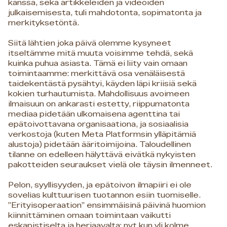
kanssa, sekä artikkeleiden ja videoiden
julkaisemisesta, tuli mahdotonta, sopimatonta ja
merkityksetöntä.
Siitä lähtien joka päivä olemme kysyneet
itseltämme mitä muuta voisimme tehdä, sekä
kuinka puhua asiasta. Tämä ei liity vain omaan
toimintaamme: merkittävä osa venäläisestä
taidekentästä pysähtyi, käyden läpi kriisiä sekä
kokien turhautumista. Mahdollisuus avoimeen
ilmaisuun on ankarasti estetty, riippumatonta
mediaa pidetään ulkomaisena agenttina tai
epätoivottavana organisaationa, ja sosiaalisia
verkostoja (kuten Meta Platformsin ylläpitämiä
alustoja) pidetään ääritoimijoina. Taloudellinen
tilanne on edelleen hälyttävä eivätkä nykyisten
pakotteiden seuraukset vielä ole täysin ilmenneet.
Pelon, syyllisyyden, ja epätoivon ilmapiiri ei ole
sovelias kulttuurisen tuotannon esiin tuomiselle.
”Erityisoperaation” ensimmäisinä päivinä huomion
kiinnittäminen omaan toimintaan vaikutti
eskapistiselta ja herjaavalta; nyt kun yli kolme