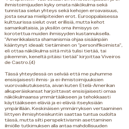
ihmistoimijuuden kyky omata näkökulma sekä
tunnistaa sielun yhteys sekä kehojen eroavaisuus,
josta seuraa mielipiteiden erot. Eurooppalaisessa
kulttuurissa sielut ovat erillisiä, mutta kehot
samankaltaisia, ja yksilön oma ihmisyys on
korotettua muiden ihmisyyden kustannuksella.
”Amerikkalaista shamanismia ohjaa sisäänpäin
kääntynyt ideaali: tietäminen on ”personifikoimista”,
eli ottaa näkökulma siitä mitä tulisi tietää, tai
pikemmin, keneltä pitäisi tietää” kirjoittaa Viveiros
de Castro.(4)
Tässä yhteydessä on selvää että me puhumme
ensisijaisesti ihmis- ja ei-ihmistoimijuuksien
vuorovaikutuksesta, aivan kuten Etelä-Amerikan
alkuperäiskansat harjoittavat ensisijaisesti omaa
näkökulmaansa ymmärtääkseen ja tehokkaasti
käyttääkseen eläviä ja ei-eläviä itseyksiään
ympärillään. Keskinäisen ymmärryksen vertaaminen
liittyen ihmisyhteiskuntiin saattaa tuntua oudolta
tässä, mutta silti perspektivismin asettaminen
ilmiölle tutkimuksen alla antaa mahdollisuuden