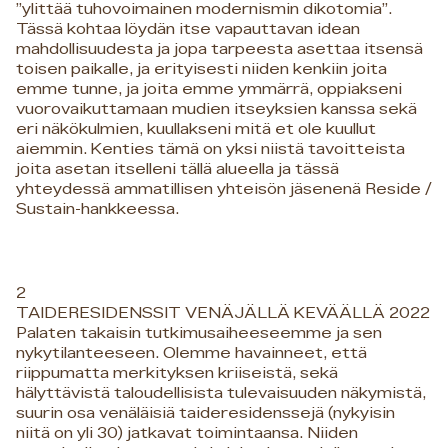
”ylittää tuhovoimainen modernismin dikotomia”.
Tässä kohtaa löydän itse vapauttavan idean
mahdollisuudesta ja jopa tarpeesta asettaa itsensä
toisen paikalle, ja erityisesti niiden kenkiin joita
emme tunne, ja joita emme ymmärrä, oppiakseni
vuorovaikuttamaan mudien itseyksien kanssa sekä
eri näkökulmien, kuullakseni mitä et ole kuullut
aiemmin. Kenties tämä on yksi niistä tavoitteista
joita asetan itselleni tällä alueella ja tässä
yhteydessä ammatillisen yhteisön jäsenenä Reside /
Sustain-hankkeessa.
2
TAIDERESIDENSSIT VENÄJÄLLÄ KEVÄÄLLÄ 2022
Palaten takaisin tutkimusaiheeseemme ja sen
nykytilanteeseen. Olemme havainneet, että
riippumatta merkityksen kriiseistä, sekä
hälyttävistä taloudellisista tulevaisuuden näkymistä,
suurin osa venäläisiä taideresidenssejä (nykyisin
niitä on yli 30) jatkavat toimintaansa. Niiden