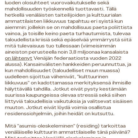
luoden olosuhteet vuorovaikutukselle sekä
mahdollisuuden työskennellä tuottavasti. Tällä
hetkellä venäläisten taiteilijoiden ja kulttuurialan
ammattilaisten liikkuvuus tapahtuu eri syistä kun
aiemmin: joillekin se on mahdollisuus paeta poliittista
vainoa, ja toisille keino paeta turhautumista, tulevaa
taloudellista kriisiä sekä epäselvää ymmärrystä siitä
mitä tulevaisuus tuo tullessaan (viimeisimmän
aineiston perusteella noin 3,8 miljoonaa kansalaista
on lähtenyt
Venäjän federaatiosta vuoden 2022
alussa). Kansainvälisten hankkeiden peruunnuttua, ja
kun mahdollisuudet (taloudelliset muun muassa)
uudelleen sijoittua vähenivät, ”kulttuurinen
liikkuvuus” on kadottamassa merkityksensä ihmisille
hälyttävällä tahdilla. Jotkut eivät pysty kestämään
suurissa kaupungeissa olevaa stressiä sekä siihen
liittyviä taloudellisia vaikutuksia ja valitsevat sisäisen
muuton. Jotkut eivät löydä voimia osallistua
residenssiohjelmiin, joihin heidät on kutsuttu.
Mitä ”asumis-oleskeleminen” (residing) tarkoittaa
venäläiselle kulttuurin ammattilaiselle tänä päivänä?