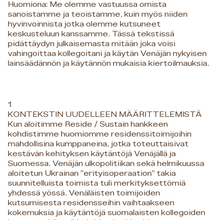
Huomiona: Me olemme vastuussa omista
sanoistamme ja teoistamme, kuin myös niiden
hyvinvoinnista jotka olemme kutsuneet
keskusteluun kanssamme. Tässä tekstissä
pidättäydyn julkaisemasta mitään joka voisi
vahingoittaa kollegoitani ja käytän Venäjän nykyisen
lainsäädännön ja käytännön mukaisia kiertoilmauksia.
1
KONTEKSTIN UUDELLEEN MÄÄRITTELEMISTÄ
Kun aloitimme Reside / Sustain hankkeen
kohdistimme huomiomme residenssitoimijoihin
mahdollisina kumppaneina, jotka toteuttaisivat
kestävän kehityksen käytäntöjä Venäjällä ja
Suomessa. Venäjän ulkopolitiikan sekä helmikuussa
aloitetun Ukrainan ”erityisoperaation” takia
suunnitelluista toimista tuli merkityksettömiä
yhdessä yössä. Venäläisten toimijoiden
kutsumisesta residensseihin vaihtaakseen
kokemuksia ja käytäntöjä suomalaisten kollegoiden