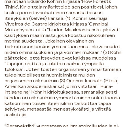
mainitaan Eduardo Kohnin kirjassa ’How Forests
Think’. Kirjoittaja määrittelee sen positioksi, johon
kuuluu perustavanlaatuinen samankaltaisuus
itseyksien (selves) kanssa. (1) Kohnin seuraaja
Viveiros de Castro kirjoittaa kirjassa ‘Cannibal
Metaphysics’ että ”Uuden Maailman kansat jakavat
käsityksen maailmasta, joka koostuu näkökulmien
moninaisuudesta. Jokainen olevainen on
tarkoituksen keskus ymmärtäen muut olevaisuudet
niiden ominaisuuksien ja ja voimien mukaan.” (2) Kohn
päättelee, että itseydet ovat kaikissa muodoissa
”tapojen esittää ja tulkita maailmaa ympärillä
tuloksia”. Joten toisten organismien ymmärtäminen
tulee huolellisesta huomioinnista muiden
organismien näkökulmiin.(3) Quehua-kansalle (Etelä
Amerikan alkuperäiskansa) joihin viitataan ”Runa-
intiaaneina” Kohnin kirjoituksessa, samanaikaisesti
kahden eri näkökulman ymmärtäminen sekä itsensä
katsominen toisen itsen silmin tarkoittaa tapaa
selviytyä, metsästää menestykkäästi ja välttää
saalistajia.
”Perspektiivi” vuorostaan on ihmistoimijuuden ja ei-