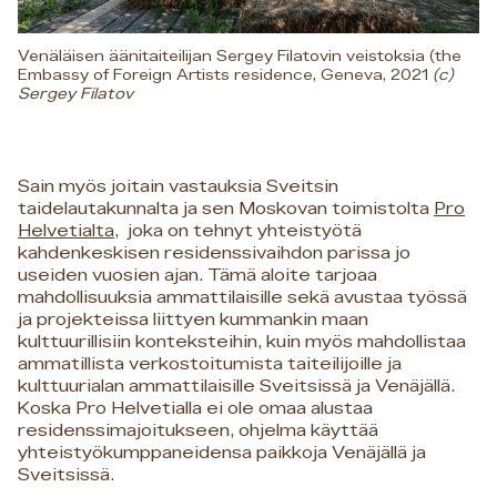
Venäläisen äänitaiteilijan Sergey Filatovin veistoksia (the
Embassy of Foreign Artists residence, Geneva, 2021
(c)
Sergey Filatov
Sain myös joitain vastauksia Sveitsin
taidelautakunnalta ja sen Moskovan toimistolta
Pro
Helvetialta
, joka on tehnyt yhteistyötä
kahdenkeskisen residenssivaihdon parissa jo
useiden vuosien ajan. Tämä aloite tarjoaa
mahdollisuuksia ammattilaisille sekä avustaa työssä
ja projekteissa liittyen kummankin maan
kulttuurillisiin konteksteihin, kuin myös mahdollistaa
ammatillista verkostoitumista taiteilijoille ja
kulttuurialan ammattilaisille Sveitsissä ja Venäjällä.
Koska Pro Helvetialla ei ole omaa alustaa
residenssimajoitukseen, ohjelma käyttää
yhteistyökumppaneidensa paikkoja Venäjällä ja
Sveitsissä.