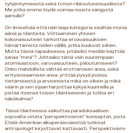
tyhjentymisestä sekä toivon rikkoutuneisuudesta?
Me jotka emme löydä voimaa nousta sängystä
aamulla?
On ilmiselvää että näin laaja kategoria sisältää monia
ääniä ja tilanteita. Viittaaminen yhteen
kokonaisuuteen tarkoittaa eroavaisuuksien
hämärtämistä niiden välillä, jotka kuuluvat siihen.
Mutta tässä tapauksessa, pitäisikö meidän käyttää
sanaa ”minä”? Johtaako tämä vain suurempaan
atomisaatioon, varovaisuuteen, piiloutumiseen?
Onko mahdollista välttää erottamisen ansa, sekä
erityisosaamisen ansa, yrittää pysyä poissa
tietämisestä ja arvioinnista mikä on oikein ja mikä
väärin ja sen sijaan harjoittaa kykyä kuunnella ja
pistää itsensä toisen tilanteeseen ja tutkia eri
näkökulmia?
Tässä tilanteessa vaikuttaa paradoksaalisen
sopivalta viitata ”perspektivismin” konseptiin, josta
Etelä-Amerikan alkuperäisväestöä tutkivat
antropologit kirjoittavat kattavasti. Perspektivismi