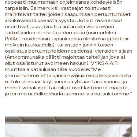
nopeasti muuntamaan ohjelmaansa kohdeyleisön
tarpeisiin. Esimerkiksi, vastaajat toistuvasti
mainitsivat taiteilijoiden saapumisen peruuntumiset
alkukeväästä useasta syystä. Jotkut residenssit
osoittivat joustavuutta antamalla vierailevien
taiteilijoiden oleskella pidempään (esimerkiksi
PolArt residenssin tapauksessa oleskelua jatkettiin
melkein kuukaudella), tai antaen jonkin toisen
osallistua peruuntuneiden residenssi vieraiden sijaan
(Artkommunalka päätti majoittaa taiteilijan joka ei
ollut osallistunut avoimeen hakuun). VYKSA AIR
muuttaa aikatauluaan tälle vuodelle: ”Me
ymmärrämme että kansainvälisiä residenssivierailta
ei tule olemaan käytännössä yhtään tänä vuonna, ja
monet venäläiset taiteilijat ovat lähteneet maasta,
joten me uudelleenharkitsemme ja aikataulutamme.”