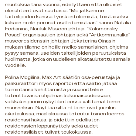
muutoksia tänä vuonna, edellyttäen että ulkoiset
olosuhteet ovat suotuisia. ”Me jatkamme
taiteilijoiden kanssa työskentelemistä, toistaiseksi
kukaan ei ole perunut osallistumistaan” sanoo Natalia
Fedianina, Norilsk Museon johtaja. ”Kolomensky
Posad” organisaation johtajan sekä ”Artkommunalka”
museoresidenssin johtajan Jekaterina Oinasin
mukaan tilanne on heille melko samanlainen, ohjelma
pysyy samana, useiden taiteilijoiden peruutuksista
huolimatta, jotka on uudelleen aikataulutettu samalla
vuodelle.
Polina Mogilina, Max Art säätiön osa-perustaja ja
pääkuraattori myös raportoi että säätiö jatkaa
toimintansa kehittämistä ja suunnittelee
toteuttavansa ohjelman kokonaisuudessaan,
vaikkakin pienin nykytilanteessa välttämättömin
muunnoksin. Näyttää siltä että ne ovat juurikin
aikataulussa, maaliskuussa toteutui toinen kierros
residenssi hakuja, ja pidettiin edellisten
residenssien loppunäyttely sekä uudet
residenssiläiset tulivat toukokuussa.