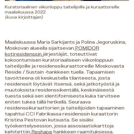
Kuratoriaalinen viikonloppu taiteilijoille ja kuraattoreille
maaliskuussa 2022
(kuva kirjoittajan)
Maaliskuussa Maria Sarkijants ja Polina Jegoruskina,
Moskovan alueella sijaitsevan
POMIDOR
kotiresidenssin
järjestäjät, toteuttivat
kokoontumisen kuratoriaaliseen viikonloppuun
taiteilijoille ja residenssikuraattoreille Moskovasta
Reside / Sustain -hankkeen tuella. Tapaamisen
tavoitteena oli keskustella tilanteesta, josta
residenssit löytävät itsensä, sekä jatkotyöstä ja
muutoksista residenssikentällä, keskinäisestä
tuesta sekä sen identifoimisesta kuka tarvitsee
eniten tukea tällä hetkellä. Seuraava
residenssikuraattorien ja taiteilijoiden tapaaminen
tapahtui CCI Fabrikassa residenssin kuraattorin
Kristina Pestovan kutsusta. Se sisälsi
työskentelysession, jossa assosiaatiokarttoja
kehitettiin
Reshape
hankkeen raamituksessa.