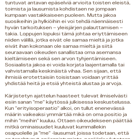
tuntuvat antavan epäselviä arvioita toisten eleistä,
toimista ja lausumista kohdistaen ne jompaan
kumpaan vastakkaiseen puoleen. Mutta jakoa
suosikeihin ja hylkiöihin ei voi tehdä näennäisesti
hyvän tarkoituksen – yleisjärjen palauttamisen –
takia. Loppujen lopuksi tämä johtaa eriyttämiseen
niiden välillä, jotka eivät ole samaa mieltä ja jotka
eivät ihan kokonaan ole samaa mieltä ja siitä
seuraavaan oikeuden sanallistaa oma asemansa
kieltämiseen sekä sen arvon tyhjentämiseen.
Sosiaalista jakoa ei voida korjata laajentamalla tai
vahvistamalla keskinäistä vihaa. Sen sijaan, että
ihmisiä erotettaisiin toisistaan voidaan yrittää
yhdistää heitä ja etsiä yhteistä alustaa ja arvoja.
Kärjistetyn ajattelun haasteet tulevat ilmiselvästi
esiin sanan ”me” käytössä julkisessa keskustelussa.
Kun ”erityisoperaatio” alkoi, on tullut enenevässä
määrin vaikeaksi ymmärtää mikä on oma positio ja
mihin ”meihin” kuuluu. Ottaen oikeudekseen päättää
mitkä ominaisuudet kuuluvat kummallekin
osapuolelle ja ”me” -lausumat joissa todetaan, että